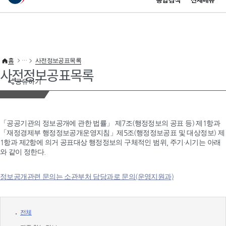
통합검색
전체메뉴
이 누리집은 대한민국 공식 전자정부 누리집입니다.
바로가기 메뉴
홈
사전정보공표목록
사전정보공표목록
공유하기
「공공기관의 정보공개에 관한 법률」 제7조(행정정보의 공표 등) 제1항과
「재정경제부 행정정보공개운영지침」제5조(행정정보공표 및 대상정보) 제
1항과 제2항에 의거 공표대상 행정정보의 구체적인 범위, 주기·시기는 아래
와 같이 정한다.
정보공개관련 문의는 소관부처 담당과로 문의(운영지원과)
전체