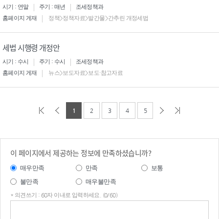
시기 : 연말
주기 : 매년
조세정책과
홈페이지 게재
정책>정책자료>발간물>간추린 개정세법
세법 시행령 개정안
시기 : 수시
주기 : 수시
조세정책과
홈페이지 게재
뉴스>보도자료>보도·참고자료
1
2
3
4
5
이 페이지에서 제공하는 정보에 만족하셨습니까?
매우만족
만족
보통
불만족
매우불만족
* 의견쓰기 : 60자 이내로 입력하세요. (0/60)
의견
쓰기