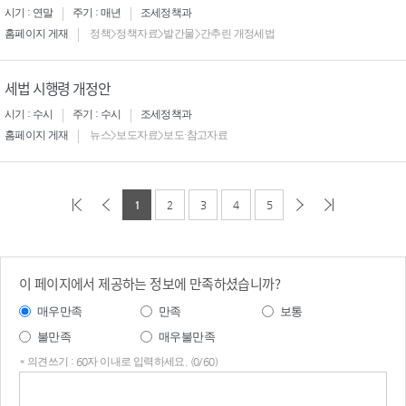
시기 : 연말
주기 : 매년
조세정책과
홈페이지 게재
정책>정책자료>발간물>간추린 개정세법
세법 시행령 개정안
시기 : 수시
주기 : 수시
조세정책과
홈페이지 게재
뉴스>보도자료>보도·참고자료
1
2
3
4
5
이 페이지에서 제공하는 정보에 만족하셨습니까?
매우만족
만족
보통
불만족
매우불만족
* 의견쓰기 : 60자 이내로 입력하세요. (0/60)
의견
쓰기