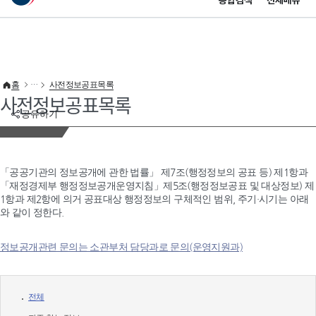
통합검색
전체메뉴
이 누리집은 대한민국 공식 전자정부 누리집입니다.
바로가기 메뉴
홈
사전정보공표목록
사전정보공표목록
공유하기
「공공기관의 정보공개에 관한 법률」 제7조(행정정보의 공표 등) 제1항과
「재정경제부 행정정보공개운영지침」제5조(행정정보공표 및 대상정보) 제
1항과 제2항에 의거 공표대상 행정정보의 구체적인 범위, 주기·시기는 아래
와 같이 정한다.
정보공개관련 문의는 소관부처 담당과로 문의(운영지원과)
전체