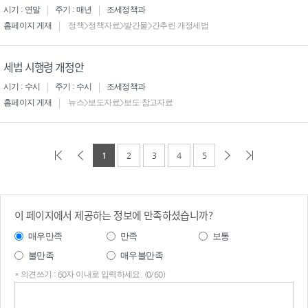
시기 : 연말
주기 : 매년
조세정책과
홈페이지 게재
정책>정책자료>발간물>간추린 개정세법
세법 시행령 개정안
시기 : 수시
주기 : 수시
조세정책과
홈페이지 게재
뉴스>보도자료>보도·참고자료
1
2
3
4
5
이 페이지에서 제공하는 정보에 만족하셨습니까?
매우만족
만족
보통
불만족
매우불만족
* 의견쓰기 : 60자 이내로 입력하세요. (0/60)
의견
쓰기