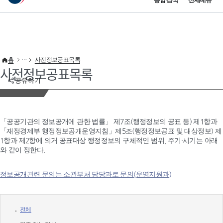
통합검색
전체메뉴
이 누리집은 대한민국 공식 전자정부 누리집입니다.
바로가기 메뉴
홈
사전정보공표목록
사전정보공표목록
공유하기
「공공기관의 정보공개에 관한 법률」 제7조(행정정보의 공표 등) 제1항과
「재정경제부 행정정보공개운영지침」제5조(행정정보공표 및 대상정보) 제
1항과 제2항에 의거 공표대상 행정정보의 구체적인 범위, 주기·시기는 아래
와 같이 정한다.
정보공개관련 문의는 소관부처 담당과로 문의(운영지원과)
전체