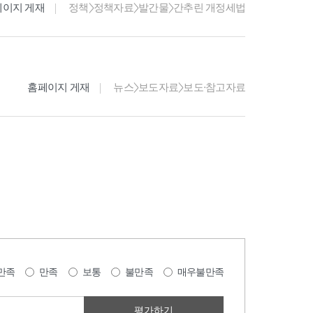
페이지 게재
정책>정책자료>발간물>간추린 개정세법
홈페이지 게재
뉴스>보도자료>보도·참고자료
만족
만족
보통
불만족
매우불만족