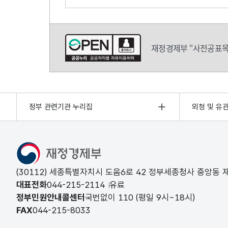
의견쓰기
재정경제부 “사전공표목
정부 관련기관 누리집
외청 및 유
(30112) 세종특별자치시 도움6로 42 정부세종청사 중앙동
대표전화
044-215-2114
유료
정부민원안내콜센터
국번없이
110
(평일 9시~18시)
FAX
044-215-8033