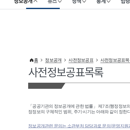
정보공개
뉴스
정책
통계
법령
이 누리집은 대한민국 공식 전자정부 누리집입니다.
홈
정보공개
사전정보공표
사전정보공표목
사전정보공표목록
「공공기관의 정보공개에 관한 법률」 제7조(행정정보의
정정보의 구체적인 범위, 주기·시기는 아래와 같이 정한다
정보공개관련 문의는 소관부처 담당과로 문의(운영지원