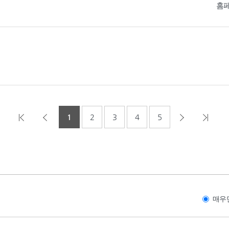
홈
1
2
3
4
5
매우