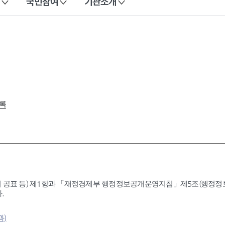
국민참여
기관소개
록
 공표 등) 제1항과 「재정경제부 행정정보공개운영지침」제5조(행정정보공
.
과)