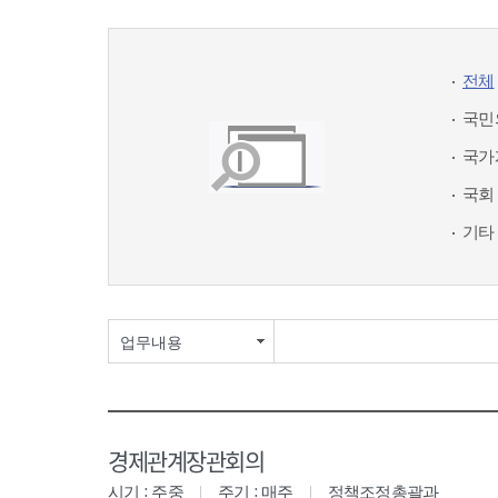
전체
국민
국가
국회
기타
업무내용
경제관계장관회의
시기 : 주중
주기 : 매주
정책조정총괄과