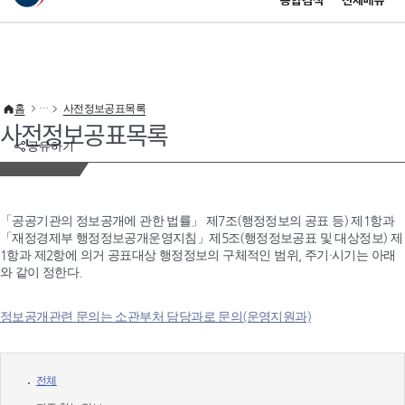
통합검색
전체메뉴
이 누리집은 대한민국 공식 전자정부 누리집입니다.
바로가기 메뉴
홈
사전정보공표목록
사전정보공표목록
공유하기
「공공기관의 정보공개에 관한 법률」 제7조(행정정보의 공표 등) 제1항과
「재정경제부 행정정보공개운영지침」제5조(행정정보공표 및 대상정보) 제
1항과 제2항에 의거 공표대상 행정정보의 구체적인 범위, 주기·시기는 아래
와 같이 정한다.
정보공개관련 문의는 소관부처 담당과로 문의(운영지원과)
전체