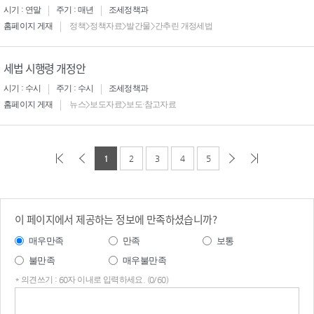
시기 : 연말
주기 : 매년
조세정책과
홈페이지 게재
정책>정책자료>발간물>간추린 개정세법
세법 시행령 개정안
시기 : 수시
주기 : 수시
조세정책과
홈페이지 게재
뉴스>보도자료>보도·참고자료
1
2
3
4
5
이 페이지에서 제공하는 정보에 만족하셨습니까?
매우만족
만족
보통
불만족
매우불만족
* 의견쓰기 : 60자 이내로 입력하세요. (0/60)
의견
쓰기