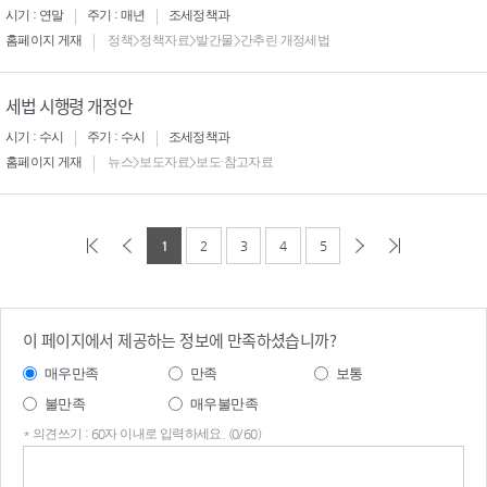
시기 : 연말
주기 : 매년
조세정책과
홈페이지 게재
정책>정책자료>발간물>간추린 개정세법
세법 시행령 개정안
시기 : 수시
주기 : 수시
조세정책과
홈페이지 게재
뉴스>보도자료>보도·참고자료
1
2
3
4
5
이 페이지에서 제공하는 정보에 만족하셨습니까?
매우만족
만족
보통
불만족
매우불만족
* 의견쓰기 : 60자 이내로 입력하세요. (0/60)
의견
쓰기