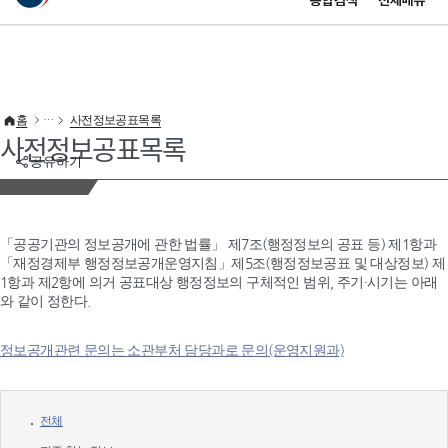
통합검색
전체메뉴
이 누리집은 대한민국 공식 전자정부 누리집입니다.
바로가기 메뉴
홈
사전정보공표목록
사전정보공표목록
공유하기
「공공기관의 정보공개에 관한 법률」 제7조(행정정보의 공표 등) 제1항과
「재정경제부 행정정보공개운영지침」제5조(행정정보공표 및 대상정보) 제
1항과 제2항에 의거 공표대상 행정정보의 구체적인 범위, 주기·시기는 아래
와 같이 정한다.
정보공개관련 문의는 소관부처 담당과로 문의(운영지원과)
전체