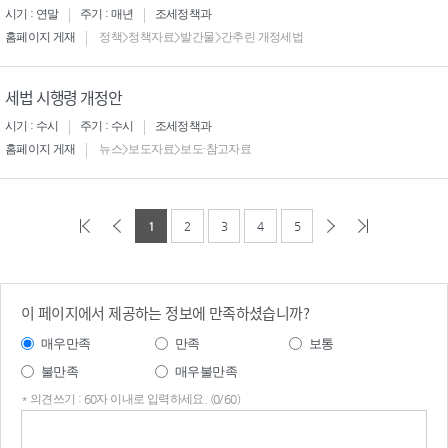
시기 : 연말
주기 : 매년
조세정책과
홈페이지 게재
정책>정책자료>발간물>간추린 개정세법
세법 시행령 개정안
시기 : 수시
주기 : 수시
조세정책과
홈페이지 게재
뉴스>보도자료>보도·참고자료
1
2
3
4
5
이 페이지에서 제공하는 정보에 만족하셨습니까?
매우만족
만족
보통
불만족
매우불만족
* 의견쓰기 : 60자 이내로 입력하세요. (0/60)
의견
쓰기