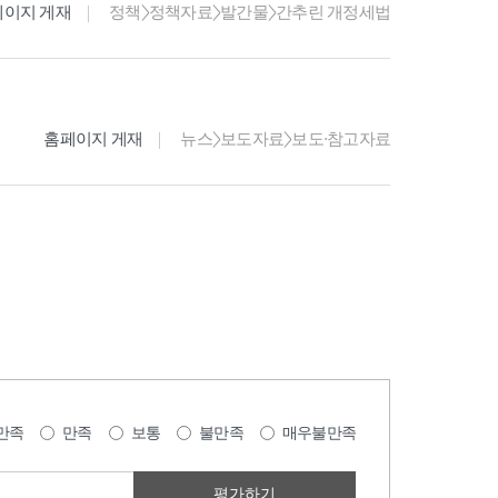
페이지 게재
정책>정책자료>발간물>간추린 개정세법
홈페이지 게재
뉴스>보도자료>보도·참고자료
만족
만족
보통
불만족
매우불만족