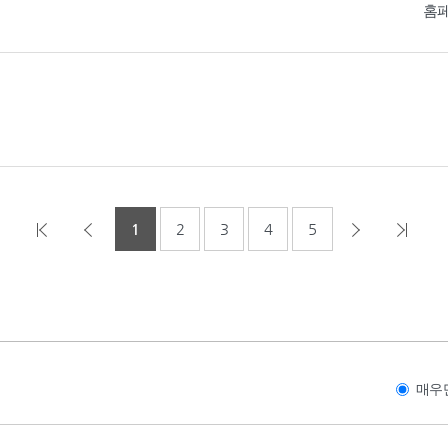
홈
1
2
3
4
5
매우