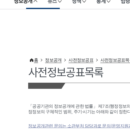
정보공개
뉴스
정책
통계
법령
이 누리집은 대한민국 공식 전자정부 누리집입니다.
홈
정보공개
사전정보공표
사전정보공표목
사전정보공표목록
「공공기관의 정보공개에 관한 법률」 제7조(행정정보의
정정보의 구체적인 범위, 주기·시기는 아래와 같이 정한다
정보공개관련 문의는 소관부처 담당과로 문의(운영지원