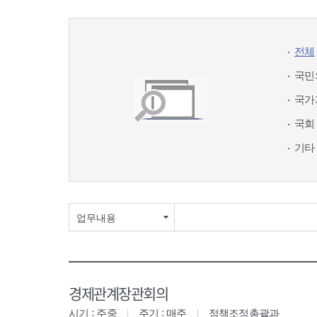
전체
국민
국가
국회
기타
업무내용
경제관계장관회의
시기 : 주중
주기 : 매주
정책조정총괄과