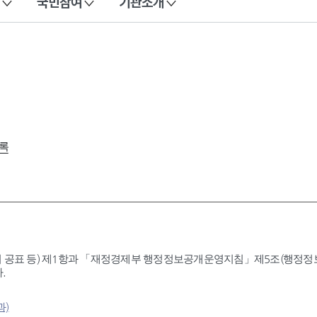
국민참여
기관소개
록
 공표 등) 제1항과 「재정경제부 행정정보공개운영지침」제5조(행정정보공
.
과)