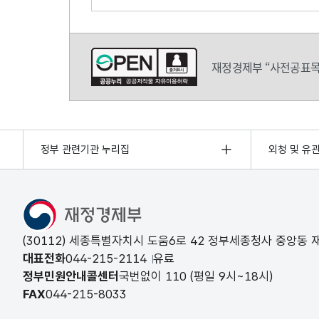
의견쓰기
재정경제부 “사전공표목
정부 관련기관 누리집
외청 및 유
(30112) 세종특별자치시 도움6로 42 정부세종청사 중앙동
대표전화
044-215-2114
유료
정부민원안내콜센터
국번없이
110
(평일 9시~18시)
FAX
044-215-8033