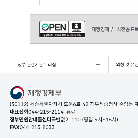
의견쓰기
재정경제부 “사전공표목
정부 관련기관 누리집
외청 및 유
(30112) 세종특별자치시 도움6로 42 정부세종청사 중앙동
대표전화
044-215-2114
유료
정부민원안내콜센터
국번없이
110
(평일 9시~18시)
FAX
044-215-8033