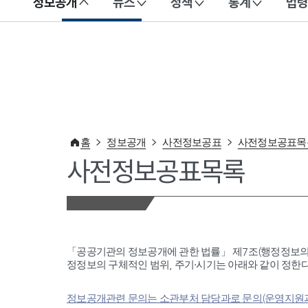
정보공개
뉴스
정책
통계
법령
이 누리집은 대한민국 공식 전자정부 누리집입니다.
홈
정보공개
사전정보공표
사전정보공표목
사전정보공표목록
「공공기관의 정보공개에 관한 법률」 제7조(행정정보의
정정보의 구체적인 범위, 주기·시기는 아래와 같이 정한다
정보공개관련 문의는 소관부처 담당과로 문의(운영지원