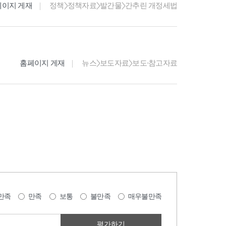
페이지 게재
정책>정책자료>발간물>간추린 개정세법
홈페이지 게재
뉴스>보도자료>보도·참고자료
만족
만족
보통
불만족
매우불만족