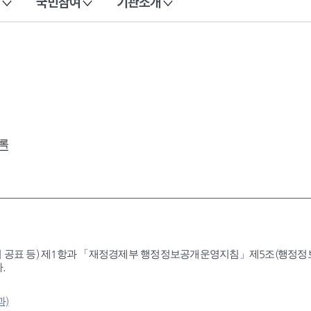
국민참여
기관소개
록
 공표 등) 제1항과 「재정경제부 행정정보공개운영지침」제5조(행정정보공
.
과)