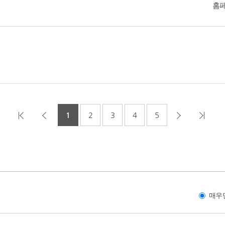
홈
1
2
3
4
5
매우