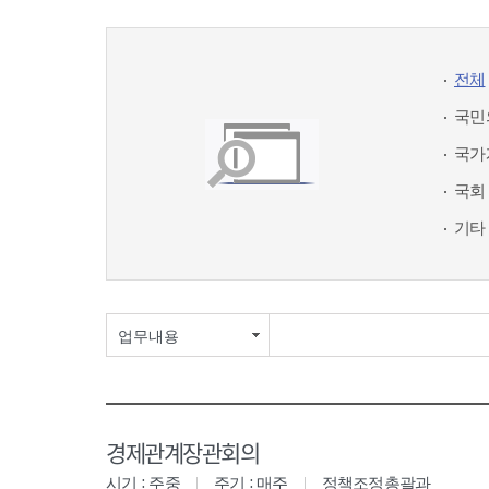
전체
국민
국가
국회
기타
업무내용
경제관계장관회의
시기 : 주중
주기 : 매주
정책조정총괄과