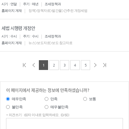
시기 : 연말
주기 : 매년
조세정책과
홈페이지 게재
정책>정책자료>발간물>간추린 개정세법
세법 시행령 개정안
시기 : 수시
주기 : 수시
조세정책과
홈페이지 게재
뉴스>보도자료>보도·참고자료
1
2
3
4
5
이 페이지에서 제공하는 정보에 만족하셨습니까?
매우만족
만족
보통
불만족
매우불만족
* 의견쓰기 : 60자 이내로 입력하세요. (0/60)
의견
쓰기