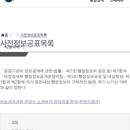
통합검색
전체메뉴
이 누리집은 대한민국 공식 전자정부 누리집입니다.
바로가기 메뉴
홈
사전정보공표목록
사전정보공표목록
공유하기
「공공기관의 정보공개에 관한 법률」 제7조(행정정보의 공표 등) 제1항과
「재정경제부 행정정보공개운영지침」제5조(행정정보공표 및 대상정보) 제
1항과 제2항에 의거 공표대상 행정정보의 구체적인 범위, 주기·시기는 아래
와 같이 정한다.
정보공개관련 문의는 소관부처 담당과로 문의(운영지원과)
전체