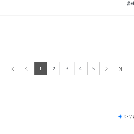
홈
1
2
3
4
5
매우