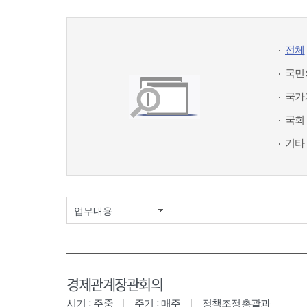
전체
국민
국가
국회
기타
업무내용
경제관계장관회의
시기 : 주중
주기 : 매주
정책조정총괄과