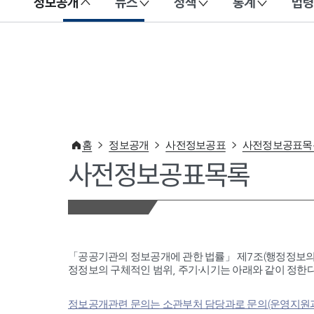
정보공개
뉴스
정책
통계
법령
이 누리집은 대한민국 공식 전자정부 누리집입니다.
홈
정보공개
사전정보공표
사전정보공표목
사전정보공표목록
「공공기관의 정보공개에 관한 법률」 제7조(행정정보의
정정보의 구체적인 범위, 주기·시기는 아래와 같이 정한다
정보공개관련 문의는 소관부처 담당과로 문의(운영지원