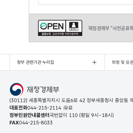
의견쓰기
재정경제부 “사전공표목
정부 관련기관 누리집
외청 및 유
(30112) 세종특별자치시 도움6로 42 정부세종청사 중앙동
대표전화
044-215-2114
유료
정부민원안내콜센터
국번없이
110
(평일 9시~18시)
FAX
044-215-8033