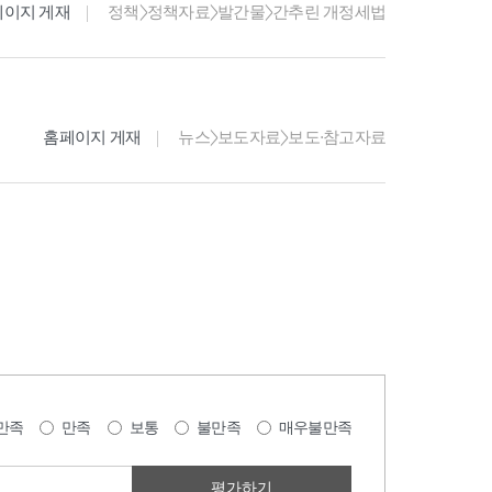
페이지 게재
정책>정책자료>발간물>간추린 개정세법
홈페이지 게재
뉴스>보도자료>보도·참고자료
만족
만족
보통
불만족
매우불만족