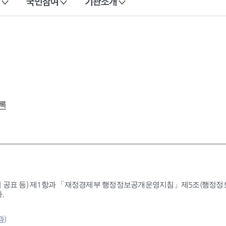
국민참여
기관소개
록
 공표 등) 제1항과 「재정경제부 행정정보공개운영지침」제5조(행정정보공
.
과)