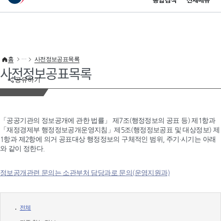
통합검색
전체메뉴
이 누리집은 대한민국 공식 전자정부 누리집입니다.
바로가기 메뉴
홈
사전정보공표목록
사전정보공표목록
공유하기
「공공기관의 정보공개에 관한 법률」 제7조(행정정보의 공표 등) 제1항과
「재정경제부 행정정보공개운영지침」제5조(행정정보공표 및 대상정보) 제
1항과 제2항에 의거 공표대상 행정정보의 구체적인 범위, 주기·시기는 아래
와 같이 정한다.
정보공개관련 문의는 소관부처 담당과로 문의(운영지원과)
전체