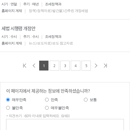
시기 : 연말
주기 : 매년
조세정책과
홈페이지 게재
정책>정책자료>발간물>간추린 개정세법
세법 시행령 개정안
시기 : 수시
주기 : 수시
조세정책과
홈페이지 게재
뉴스>보도자료>보도·참고자료
1
2
3
4
5
이 페이지에서 제공하는 정보에 만족하셨습니까?
매우만족
만족
보통
불만족
매우불만족
* 의견쓰기 : 60자 이내로 입력하세요. (0/60)
의견
쓰기