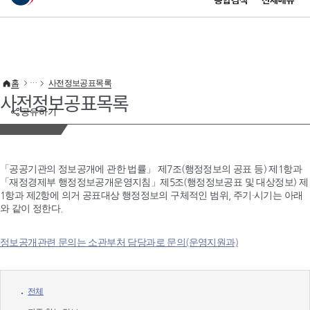
통합검색
전체메뉴
이 누리집은 대한민국 공식 전자정부 누리집입니다.
바로가기 메뉴
홈
사전정보공표목록
사전정보공표목록
공유하기
「공공기관의 정보공개에 관한 법률」 제7조(행정정보의 공표 등) 제1항과
「재정경제부 행정정보공개운영지침」제5조(행정정보공표 및 대상정보) 제
1항과 제2항에 의거 공표대상 행정정보의 구체적인 범위, 주기·시기는 아래
와 같이 정한다.
정보공개관련 문의는 소관부처 담당과로 문의(운영지원과)
전체