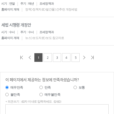
시기 : 연말
주기 : 매년
조세정책과
홈페이지 게재
정책>정책자료>발간물>간추린 개정세법
세법 시행령 개정안
시기 : 수시
주기 : 수시
조세정책과
홈페이지 게재
뉴스>보도자료>보도·참고자료
1
2
3
4
5
이 페이지에서 제공하는 정보에 만족하셨습니까?
매우만족
만족
보통
불만족
매우불만족
* 의견쓰기 : 60자 이내로 입력하세요. (0/60)
의견
쓰기