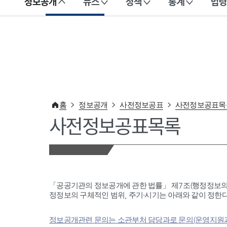
정보공개
뉴스
정책
통계
법령
이 누리집은 대한민국 공식 전자정부 누리집입니다.
홈
정보공개
사전정보공표
사전정보공표목
사전정보공표목록
「공공기관의 정보공개에 관한 법률」 제7조(행정정보의
정정보의 구체적인 범위, 주기·시기는 아래와 같이 정한다
정보공개관련 문의는 소관부처 담당과로 문의(운영지원