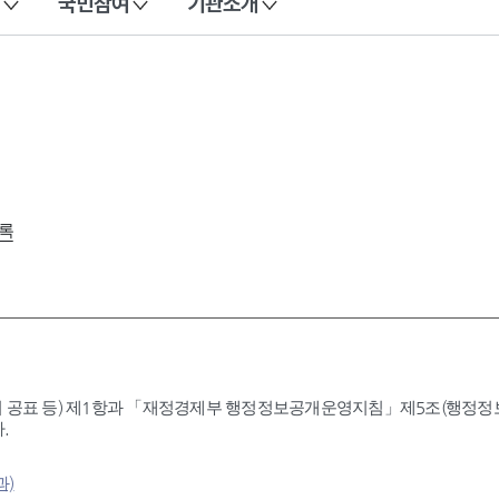
국민참여
기관소개
록
 공표 등) 제1항과 「재정경제부 행정정보공개운영지침」제5조(행정정보공
.
과)