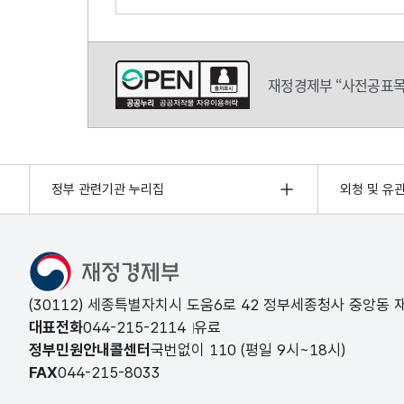
의견쓰기
재정경제부 “사전공표목
정부 관련기관 누리집
외청 및 유
(30112) 세종특별자치시 도움6로 42 정부세종청사 중앙동
대표전화
044-215-2114
유료
정부민원안내콜센터
국번없이
110
(평일 9시~18시)
FAX
044-215-8033