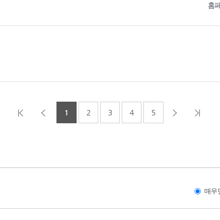
홈
1
2
3
4
5
매우