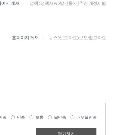
페이지 게재
정책>정책자료>발간물>간추린 개정세법
홈페이지 게재
뉴스>보도자료>보도·참고자료
만족
만족
보통
불만족
매우불만족