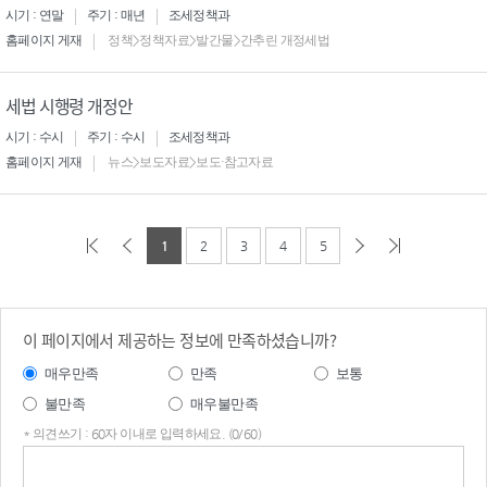
시기 : 연말
주기 : 매년
조세정책과
홈페이지 게재
정책>정책자료>발간물>간추린 개정세법
세법 시행령 개정안
시기 : 수시
주기 : 수시
조세정책과
홈페이지 게재
뉴스>보도자료>보도·참고자료
1
2
3
4
5
이 페이지에서 제공하는 정보에 만족하셨습니까?
매우만족
만족
보통
불만족
매우불만족
* 의견쓰기 : 60자 이내로 입력하세요. (0/60)
의견
쓰기