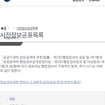
통합검색
전체메뉴
이 누리집은 대한민국 공식 전자정부 누리집입니다.
바로가기 메뉴
홈
사전정보공표목록
사전정보공표목록
공유하기
「공공기관의 정보공개에 관한 법률」 제7조(행정정보의 공표 등) 제1항과
「재정경제부 행정정보공개운영지침」제5조(행정정보공표 및 대상정보) 제
1항과 제2항에 의거 공표대상 행정정보의 구체적인 범위, 주기·시기는 아래
와 같이 정한다.
정보공개관련 문의는 소관부처 담당과로 문의(운영지원과)
전체