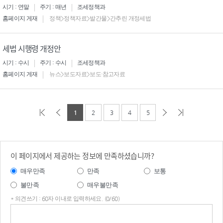
시기 : 연말
주기 : 매년
조세정책과
홈페이지 게재
정책>정책자료>발간물>간추린 개정세법
세법 시행령 개정안
시기 : 수시
주기 : 수시
조세정책과
홈페이지 게재
뉴스>보도자료>보도·참고자료
1
2
3
4
5
이 페이지에서 제공하는 정보에 만족하셨습니까?
매우만족
만족
보통
불만족
매우불만족
* 의견쓰기 : 60자 이내로 입력하세요. (0/60)
의견
쓰기