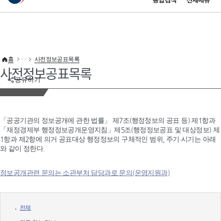
통합검색
전체메뉴
이 누리집은 대한민국 공식 전자정부 누리집입니다.
바로가기 메뉴
홈
사전정보공표목록
사전정보공표목록
공유하기
「공공기관의 정보공개에 관한 법률」 제7조(행정정보의 공표 등) 제1항과
「재정경제부 행정정보공개운영지침」제5조(행정정보공표 및 대상정보) 제
1항과 제2항에 의거 공표대상 행정정보의 구체적인 범위, 주기·시기는 아래
와 같이 정한다.
정보공개관련 문의는 소관부처 담당과로 문의(운영지원과)
전체