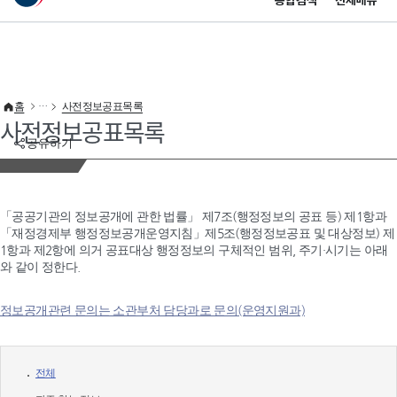
통합검색
전체메뉴
이 누리집은 대한민국 공식 전자정부 누리집입니다.
바로가기 메뉴
홈
사전정보공표목록
사전정보공표목록
공유하기
「공공기관의 정보공개에 관한 법률」 제7조(행정정보의 공표 등) 제1항과
「재정경제부 행정정보공개운영지침」제5조(행정정보공표 및 대상정보) 제
1항과 제2항에 의거 공표대상 행정정보의 구체적인 범위, 주기·시기는 아래
와 같이 정한다.
정보공개관련 문의는 소관부처 담당과로 문의(운영지원과)
전체