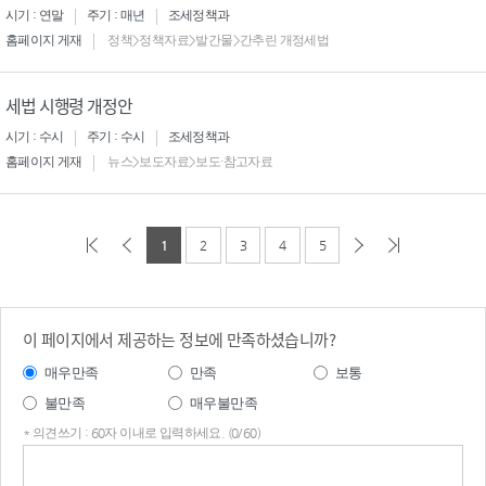
시기 : 연말
주기 : 매년
조세정책과
홈페이지 게재
정책>정책자료>발간물>간추린 개정세법
세법 시행령 개정안
시기 : 수시
주기 : 수시
조세정책과
홈페이지 게재
뉴스>보도자료>보도·참고자료
1
2
3
4
5
이 페이지에서 제공하는 정보에 만족하셨습니까?
매우만족
만족
보통
불만족
매우불만족
* 의견쓰기 : 60자 이내로 입력하세요. (0/60)
의견
쓰기