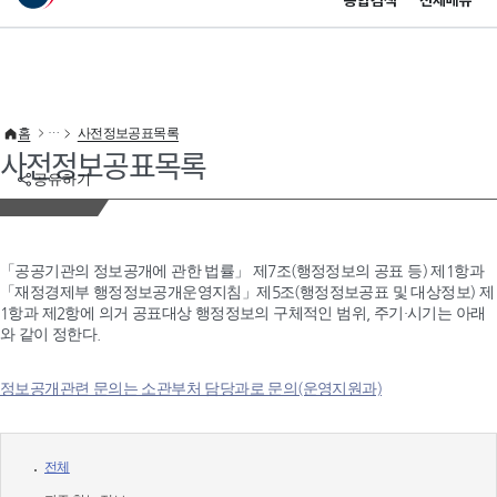
통합검색
전체메뉴
이 누리집은 대한민국 공식 전자정부 누리집입니다.
바로가기 메뉴
홈
사전정보공표목록
사전정보공표목록
공유하기
「공공기관의 정보공개에 관한 법률」 제7조(행정정보의 공표 등) 제1항과
「재정경제부 행정정보공개운영지침」제5조(행정정보공표 및 대상정보) 제
1항과 제2항에 의거 공표대상 행정정보의 구체적인 범위, 주기·시기는 아래
와 같이 정한다.
정보공개관련 문의는 소관부처 담당과로 문의(운영지원과)
전체