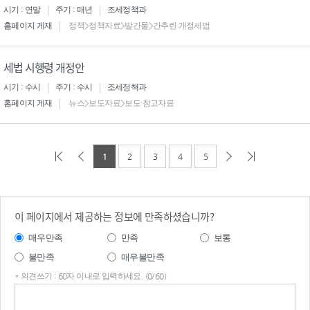
시기 : 연말
주기 : 매년
조세정책과
홈페이지 게재
정책>정책자료>발간물>간추린 개정세법
세법 시행령 개정안
시기 : 수시
주기 : 수시
조세정책과
홈페이지 게재
뉴스>보도자료>보도·참고자료
1
2
3
4
5
이 페이지에서 제공하는 정보에 만족하셨습니까?
매우만족
만족
보통
불만족
매우불만족
* 의견쓰기 : 60자 이내로 입력하세요. (0/60)
의견
쓰기