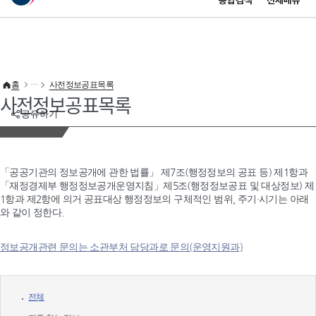
통합검색
전체메뉴
이 누리집은 대한민국 공식 전자정부 누리집입니다.
바로가기 메뉴
홈
사전정보공표목록
사전정보공표목록
공유하기
「공공기관의 정보공개에 관한 법률」 제7조(행정정보의 공표 등) 제1항과
「재정경제부 행정정보공개운영지침」제5조(행정정보공표 및 대상정보) 제
1항과 제2항에 의거 공표대상 행정정보의 구체적인 범위, 주기·시기는 아래
와 같이 정한다.
정보공개관련 문의는 소관부처 담당과로 문의(운영지원과)
전체