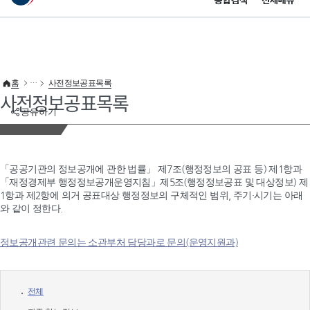
통합검색
전체메뉴
이 누리집은 대한민국 공식 전자정부 누리집입니다.
바로가기 메뉴
홈
사전정보공표목록
사전정보공표목록
공유하기
「공공기관의 정보공개에 관한 법률」 제7조(행정정보의 공표 등) 제1항과
「재정경제부 행정정보공개운영지침」제5조(행정정보공표 및 대상정보) 제
1항과 제2항에 의거 공표대상 행정정보의 구체적인 범위, 주기·시기는 아래
와 같이 정한다.
정보공개관련 문의는 소관부처 담당과로 문의(운영지원과)
전체