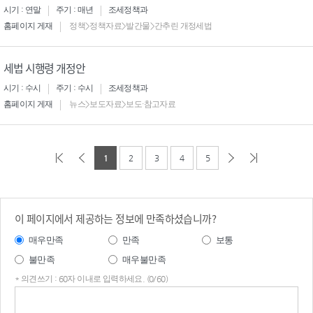
시기 : 연말
주기 : 매년
조세정책과
홈페이지 게재
정책>정책자료>발간물>간추린 개정세법
세법 시행령 개정안
시기 : 수시
주기 : 수시
조세정책과
홈페이지 게재
뉴스>보도자료>보도·참고자료
1
2
3
4
5
이 페이지에서 제공하는 정보에 만족하셨습니까?
매우만족
만족
보통
불만족
매우불만족
* 의견쓰기 : 60자 이내로 입력하세요. (0/60)
의견
쓰기