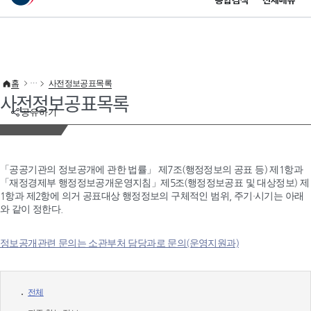
통합검색
전체메뉴
이 누리집은 대한민국 공식 전자정부 누리집입니다.
바로가기 메뉴
홈
사전정보공표목록
사전정보공표목록
공유하기
「공공기관의 정보공개에 관한 법률」 제7조(행정정보의 공표 등) 제1항과
「재정경제부 행정정보공개운영지침」제5조(행정정보공표 및 대상정보) 제
1항과 제2항에 의거 공표대상 행정정보의 구체적인 범위, 주기·시기는 아래
와 같이 정한다.
정보공개관련 문의는 소관부처 담당과로 문의(운영지원과)
전체