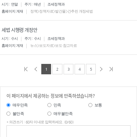
시기 : 연말
주기 : 매년
조세정책과
홈페이지 게재
정책>정책자료>발간물>간추린 개정세법
세법 시행령 개정안
시기 : 수시
주기 : 수시
조세정책과
홈페이지 게재
뉴스>보도자료>보도·참고자료
1
2
3
4
5
이 페이지에서 제공하는 정보에 만족하셨습니까?
매우만족
만족
보통
불만족
매우불만족
* 의견쓰기 : 60자 이내로 입력하세요. (0/60)
의견
쓰기