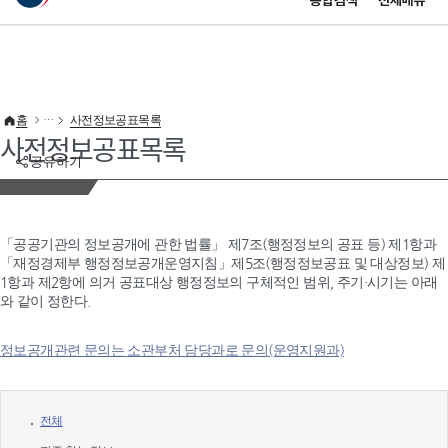
통합검색
전체메뉴
이 누리집은 대한민국 공식 전자정부 누리집입니다.
바로가기 메뉴
홈
사전정보공표목록
사전정보공표목록
공유하기
「공공기관의 정보공개에 관한 법률」 제7조(행정정보의 공표 등) 제1항과
「재정경제부 행정정보공개운영지침」제5조(행정정보공표 및 대상정보) 제
1항과 제2항에 의거 공표대상 행정정보의 구체적인 범위, 주기·시기는 아래
와 같이 정한다.
정보공개관련 문의는 소관부처 담당과로 문의(운영지원과)
전체