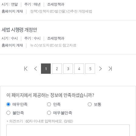
시기 : 연말
주기 : 매년
조세정책과
홈페이지 게재
정책>정책자료>발간물>간추린 개정세법
세법 시행령 개정안
시기 : 수시
주기 : 수시
조세정책과
홈페이지 게재
뉴스>보도자료>보도·참고자료
1
2
3
4
5
이 페이지에서 제공하는 정보에 만족하셨습니까?
매우만족
만족
보통
불만족
매우불만족
* 의견쓰기 : 60자 이내로 입력하세요. (0/60)
의견
쓰기