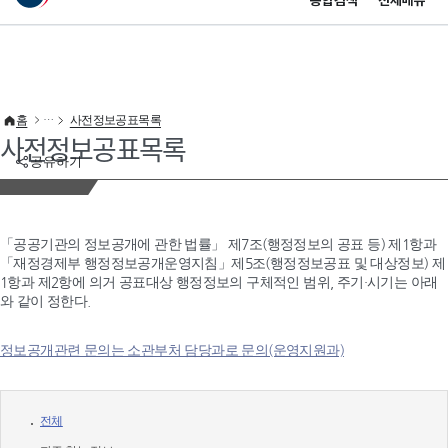
통합검색
전체메뉴
이 누리집은 대한민국 공식 전자정부 누리집입니다.
바로가기 메뉴
홈
사전정보공표목록
사전정보공표목록
공유하기
「공공기관의 정보공개에 관한 법률」 제7조(행정정보의 공표 등) 제1항과
「재정경제부 행정정보공개운영지침」제5조(행정정보공표 및 대상정보) 제
1항과 제2항에 의거 공표대상 행정정보의 구체적인 범위, 주기·시기는 아래
와 같이 정한다.
정보공개관련 문의는 소관부처 담당과로 문의(운영지원과)
전체