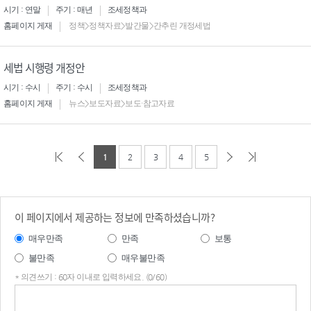
시기 : 연말
주기 : 매년
조세정책과
홈페이지 게재
정책>정책자료>발간물>간추린 개정세법
세법 시행령 개정안
시기 : 수시
주기 : 수시
조세정책과
홈페이지 게재
뉴스>보도자료>보도·참고자료
1
2
3
4
5
이 페이지에서 제공하는 정보에 만족하셨습니까?
매우만족
만족
보통
불만족
매우불만족
* 의견쓰기 : 60자 이내로 입력하세요. (0/60)
의견
쓰기