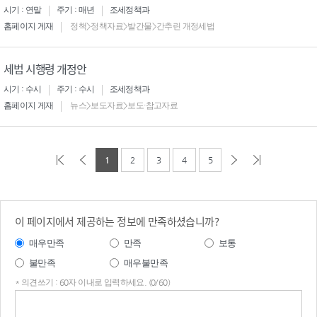
시기 : 연말
주기 : 매년
조세정책과
홈페이지 게재
정책>정책자료>발간물>간추린 개정세법
세법 시행령 개정안
시기 : 수시
주기 : 수시
조세정책과
홈페이지 게재
뉴스>보도자료>보도·참고자료
1
2
3
4
5
이 페이지에서 제공하는 정보에 만족하셨습니까?
매우만족
만족
보통
불만족
매우불만족
* 의견쓰기 : 60자 이내로 입력하세요. (0/60)
의견
쓰기