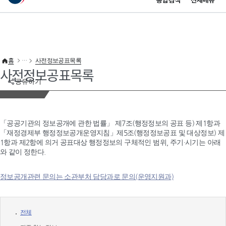
통합검색
전체메뉴
이 누리집은 대한민국 공식 전자정부 누리집입니다.
바로가기 메뉴
홈
사전정보공표목록
사전정보공표목록
공유하기
「공공기관의 정보공개에 관한 법률」 제7조(행정정보의 공표 등) 제1항과
「재정경제부 행정정보공개운영지침」제5조(행정정보공표 및 대상정보) 제
1항과 제2항에 의거 공표대상 행정정보의 구체적인 범위, 주기·시기는 아래
와 같이 정한다.
정보공개관련 문의는 소관부처 담당과로 문의(운영지원과)
전체