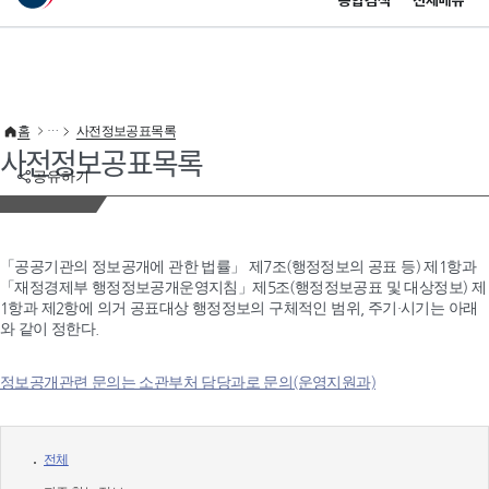
통합검색
전체메뉴
이 누리집은 대한민국 공식 전자정부 누리집입니다.
바로가기 메뉴
홈
사전정보공표목록
사전정보공표목록
공유하기
「공공기관의 정보공개에 관한 법률」 제7조(행정정보의 공표 등) 제1항과
「재정경제부 행정정보공개운영지침」제5조(행정정보공표 및 대상정보) 제
1항과 제2항에 의거 공표대상 행정정보의 구체적인 범위, 주기·시기는 아래
와 같이 정한다.
정보공개관련 문의는 소관부처 담당과로 문의(운영지원과)
전체