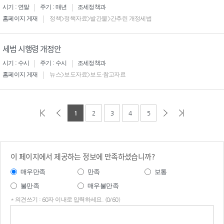
시기 : 연말
주기 : 매년
조세정책과
홈페이지 게재
정책>정책자료>발간물>간추린 개정세법
세법 시행령 개정안
시기 : 수시
주기 : 수시
조세정책과
홈페이지 게재
뉴스>보도자료>보도·참고자료
1
2
3
4
5
이 페이지에서 제공하는 정보에 만족하셨습니까?
매우만족
만족
보통
불만족
매우불만족
* 의견쓰기 : 60자 이내로 입력하세요. (0/60)
의견
쓰기