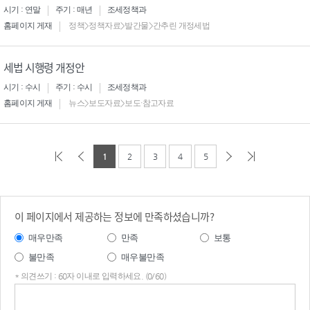
시기 : 연말
주기 : 매년
조세정책과
홈페이지 게재
정책>정책자료>발간물>간추린 개정세법
세법 시행령 개정안
시기 : 수시
주기 : 수시
조세정책과
홈페이지 게재
뉴스>보도자료>보도·참고자료
1
2
3
4
5
이 페이지에서 제공하는 정보에 만족하셨습니까?
매우만족
만족
보통
불만족
매우불만족
* 의견쓰기 : 60자 이내로 입력하세요. (0/60)
의견
쓰기