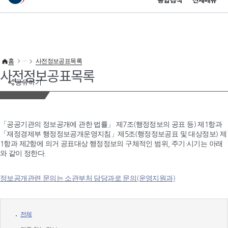
통합검색
전체메뉴
이 누리집은 대한민국 공식 전자정부 누리집입니다.
바로가기 메뉴
홈
사전정보공표목록
사전정보공표목록
공유하기
「공공기관의 정보공개에 관한 법률」 제7조(행정정보의 공표 등) 제1항과
「재정경제부 행정정보공개운영지침」제5조(행정정보공표 및 대상정보) 제
1항과 제2항에 의거 공표대상 행정정보의 구체적인 범위, 주기·시기는 아래
와 같이 정한다.
정보공개관련 문의는 소관부처 담당과로 문의(운영지원과)
전체