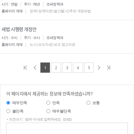
시기 : 연말
주기 : 매년
조세정책과
홈페이지 게재
정책>정책자료>발간물>간추린 개정세법
세법 시행령 개정안
시기 : 수시
주기 : 수시
조세정책과
홈페이지 게재
뉴스>보도자료>보도·참고자료
1
2
3
4
5
이 페이지에서 제공하는 정보에 만족하셨습니까?
매우만족
만족
보통
불만족
매우불만족
* 의견쓰기 : 60자 이내로 입력하세요. (0/60)
의견
쓰기