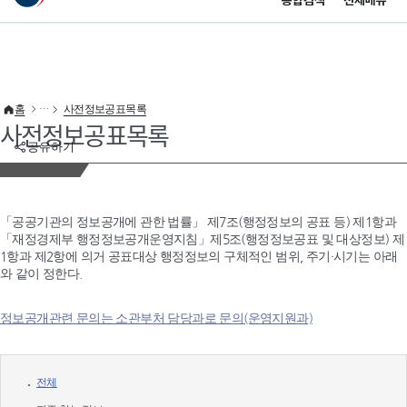
통합검색
전체메뉴
이 누리집은 대한민국 공식 전자정부 누리집입니다.
바로가기 메뉴
홈
사전정보공표목록
사전정보공표목록
공유하기
「공공기관의 정보공개에 관한 법률」 제7조(행정정보의 공표 등) 제1항과
「재정경제부 행정정보공개운영지침」제5조(행정정보공표 및 대상정보) 제
1항과 제2항에 의거 공표대상 행정정보의 구체적인 범위, 주기·시기는 아래
와 같이 정한다.
정보공개관련 문의는 소관부처 담당과로 문의(운영지원과)
전체