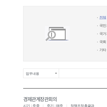
전체
국민
국가
국회
기타
업무내용
경제관계장관회의
시기 : 주중
주기 : 매주
정책조정총괄과