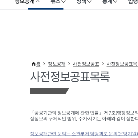
정보공개
뉴스
정책
통계
법령
이 누리집은 대한민국 공식 전자정부 누리집입니다.
홈
정보공개
사전정보공표
사전정보공표목
사전정보공표목록
「공공기관의 정보공개에 관한 법률」 제7조(행정정보의
정정보의 구체적인 범위, 주기·시기는 아래와 같이 정한다
정보공개관련 문의는 소관부처 담당과로 문의(운영지원