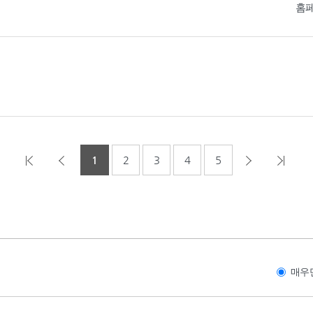
홈
1
2
3
4
5
매우