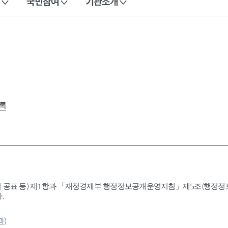
국민참여
기관소개
록
 공표 등) 제1항과 「재정경제부 행정정보공개운영지침」제5조(행정정보공
.
과)