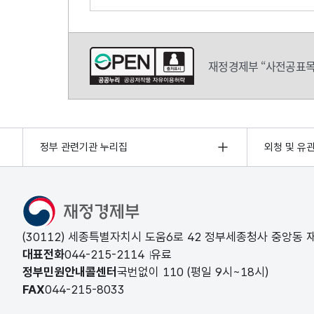
의견쓰기
재정경제부 “사전공표목
정부 관련기관 누리집
외청 및 유
(30112) 세종특별자치시 도움6로 42 정부세종청사 중앙동
대표전화
044-215-2114
유료
정부민원안내콜센터
국번없이
110
(평일 9시~18시)
FAX
044-215-8033