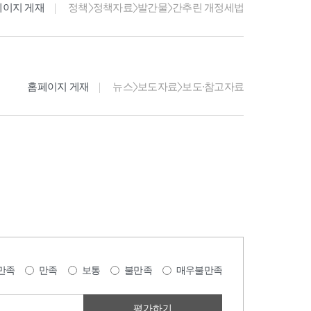
페이지 게재
정책>정책자료>발간물>간추린 개정세법
홈페이지 게재
뉴스>보도자료>보도·참고자료
만족
만족
보통
불만족
매우불만족