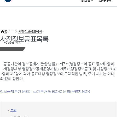
통합검색
전체메뉴
이 누리집은 대한민국 공식 전자정부 누리집입니다.
바로가기 메뉴
홈
사전정보공표목록
사전정보공표목록
공유하기
「공공기관의 정보공개에 관한 법률」 제7조(행정정보의 공표 등) 제1항과
「재정경제부 행정정보공개운영지침」제5조(행정정보공표 및 대상정보) 제
1항과 제2항에 의거 공표대상 행정정보의 구체적인 범위, 주기·시기는 아래
와 같이 정한다.
정보공개관련 문의는 소관부처 담당과로 문의(운영지원과)
전체