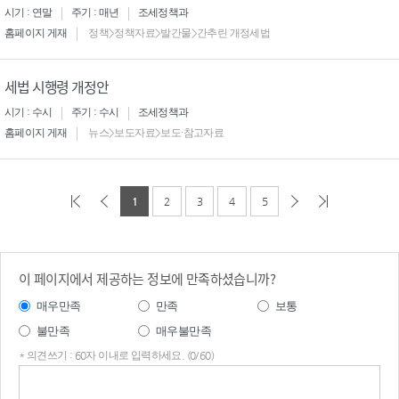
시기 : 연말
주기 : 매년
조세정책과
홈페이지 게재
정책>정책자료>발간물>간추린 개정세법
세법 시행령 개정안
시기 : 수시
주기 : 수시
조세정책과
홈페이지 게재
뉴스>보도자료>보도·참고자료
1
2
3
4
5
이 페이지에서 제공하는 정보에 만족하셨습니까?
매우만족
만족
보통
불만족
매우불만족
* 의견쓰기 : 60자 이내로 입력하세요. (0/60)
의견
쓰기