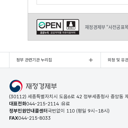
의견쓰기
재정경제부 “사전공표목
정부 관련기관 누리집
외청 및 유
(30112) 세종특별자치시 도움6로 42 정부세종청사 중앙동
대표전화
044-215-2114
유료
정부민원안내콜센터
국번없이
110
(평일 9시~18시)
FAX
044-215-8033