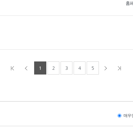
홈
1
2
3
4
5
매우