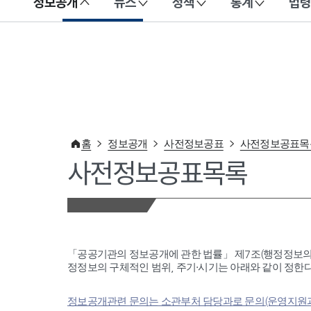
정보공개
뉴스
정책
통계
법령
이 누리집은 대한민국 공식 전자정부 누리집입니다.
홈
정보공개
사전정보공표
사전정보공표목
사전정보공표목록
「공공기관의 정보공개에 관한 법률」 제7조(행정정보의
정정보의 구체적인 범위, 주기·시기는 아래와 같이 정한다
정보공개관련 문의는 소관부처 담당과로 문의(운영지원