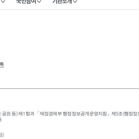
국민참여
기관소개
록
 공표 등) 제1항과 「재정경제부 행정정보공개운영지침」제5조(행정정보공
.
과)