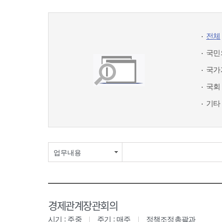
전체
국민
국가
국회
기타
업무내용
경제관계장관회의
시기 : 주중
주기 : 매주
정책조정총괄과