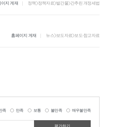
페이지 게재
정책>정책자료>발간물>간추린 개정세법
홈페이지 게재
뉴스>보도자료>보도·참고자료
만족
만족
보통
불만족
매우불만족