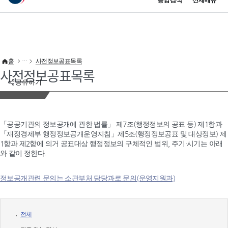
통합검색
전체메뉴
이 누리집은 대한민국 공식 전자정부 누리집입니다.
바로가기 메뉴
홈
사전정보공표목록
사전정보공표목록
공유하기
「공공기관의 정보공개에 관한 법률」 제7조(행정정보의 공표 등) 제1항과
「재정경제부 행정정보공개운영지침」제5조(행정정보공표 및 대상정보) 제
1항과 제2항에 의거 공표대상 행정정보의 구체적인 범위, 주기·시기는 아래
와 같이 정한다.
정보공개관련 문의는 소관부처 담당과로 문의(운영지원과)
전체