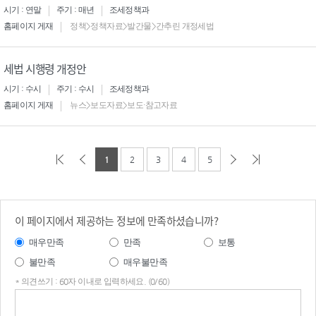
시기 : 연말
주기 : 매년
조세정책과
홈페이지 게재
정책>정책자료>발간물>간추린 개정세법
세법 시행령 개정안
시기 : 수시
주기 : 수시
조세정책과
홈페이지 게재
뉴스>보도자료>보도·참고자료
1
2
3
4
5
이 페이지에서 제공하는 정보에 만족하셨습니까?
매우만족
만족
보통
불만족
매우불만족
* 의견쓰기 : 60자 이내로 입력하세요. (0/60)
의견
쓰기