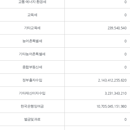
교통·에너지·환경세
0
교육세
0
기타교육세
239,540,540
농어촌특별세
0
기타농어촌특별세
0
종합부동산세
0
정부출자수입
2,143,412,255,620
기타재산이자수입
3,231,343,210
한국은행잉여금
10,705,045,151,980
벌금및과료
0