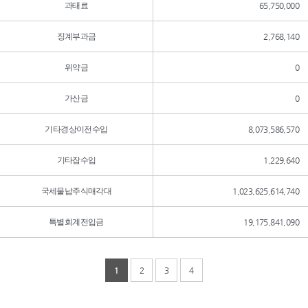
과태료
65,750,000
징계부과금
2,768,140
위약금
0
가산금
0
기타경상이전수입
8,073,586,570
기타잡수입
1,229,640
국세물납주식매각대
1,023,625,614,740
특별회계전입금
19,175,841,090
1
2
3
4