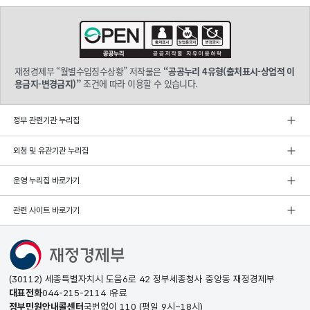
재정경제부 “월별수입징수상황” 저작물은
“공공누리 4유형(출처표시-상업적 이
용금지-변경금지)”
조건에 따라 이용할 수 있습니다.
정부 관련기관 누리집
외청 및 유관기관 누리집
운영 누리집 바로가기
관련 사이트 바로가기
(30112) 세종특별자치시 도움6로 42 정부세종청사 중앙동 재정경제부
대표전화
044-215-2114
유료
정부민원안내콜센터
국번없이
110
(평일 9시~18시)