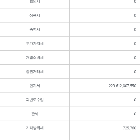
법인세
0
상속세
0
증여세
0
부가가치세
0
개별소비세
0
증권거래세
0
인지세
223,612,007,550
과년도수입
0
관세
0
기타방위세
725,760