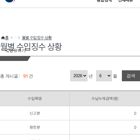
통합검색
전체메뉴
이 누리집은 대한민국 공식 전자정부 누리집입니다.
바로가기 메뉴
홈
월별 수입징수 상황
월별 수입징수 상황
공유하기
검색
총 게시글 :
91
건
년
월
수입목명
수납누계금액(원)
신고분
0
원천분
0