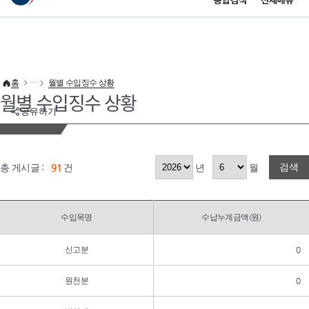
통합검색
전체메뉴
이 누리집은 대한민국 공식 전자정부 누리집입니다.
바로가기 메뉴
홈
월별 수입징수 상황
월별 수입징수 상황
공유하기
검색
총 게시글 :
91
건
년
월
수입목명
수납누계금액(원)
신고분
0
원천분
0