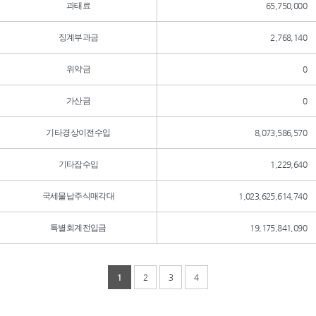
과태료
65,750,000
징계부과금
2,768,140
위약금
0
가산금
0
기타경상이전수입
8,073,586,570
기타잡수입
1,229,640
국세물납주식매각대
1,023,625,614,740
특별회계전입금
19,175,841,090
1
2
3
4