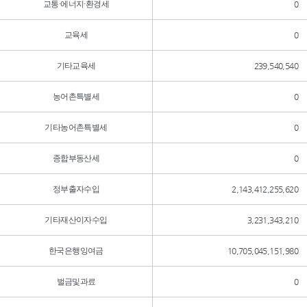
교통·에너지·환경세
0
교육세
0
기타교육세
239,540,540
농어촌특별세
0
기타농어촌특별세
0
종합부동산세
0
정부출자수입
2,143,412,255,620
기타재산이자수입
3,231,343,210
한국은행잉여금
10,705,045,151,980
벌금및과료
0