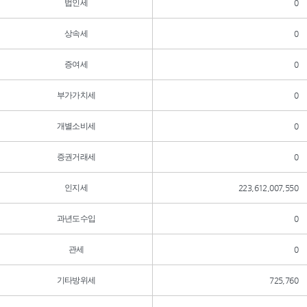
법인세
0
상속세
0
증여세
0
부가가치세
0
개별소비세
0
증권거래세
0
인지세
223,612,007,550
과년도수입
0
관세
0
기타방위세
725,760