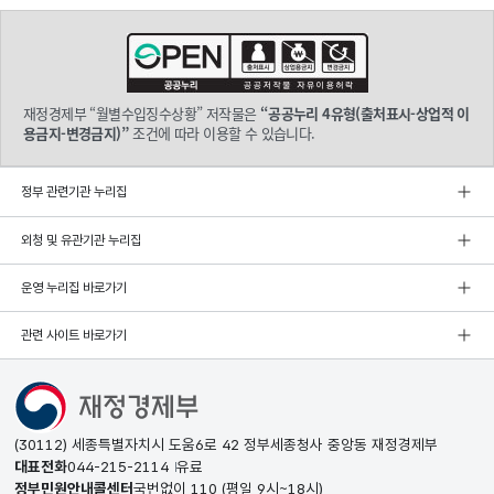
재정경제부 “월별수입징수상황” 저작물은
“공공누리 4유형(출처표시-상업적 이
용금지-변경금지)”
조건에 따라 이용할 수 있습니다.
정부 관련기관 누리집
외청 및 유관기관 누리집
운영 누리집 바로가기
관련 사이트 바로가기
(30112) 세종특별자치시 도움6로 42 정부세종청사 중앙동 재정경제부
대표전화
044-215-2114
유료
정부민원안내콜센터
국번없이
110
(평일 9시~18시)