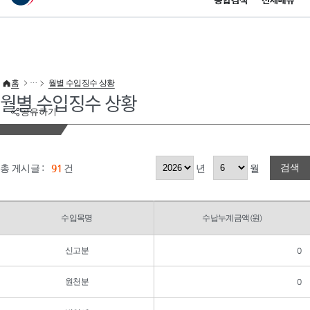
통합검색
전체메뉴
이 누리집은 대한민국 공식 전자정부 누리집입니다.
바로가기 메뉴
홈
월별 수입징수 상황
월별 수입징수 상황
공유하기
검색
총 게시글 :
91
건
년
월
수입목명
수납누계금액(원)
신고분
0
원천분
0