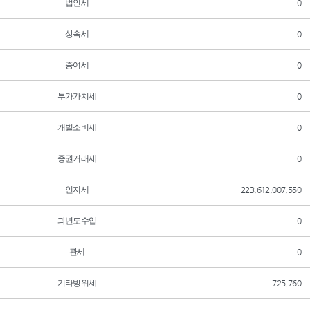
법인세
0
상속세
0
증여세
0
부가가치세
0
개별소비세
0
증권거래세
0
인지세
223,612,007,550
과년도수입
0
관세
0
기타방위세
725,760