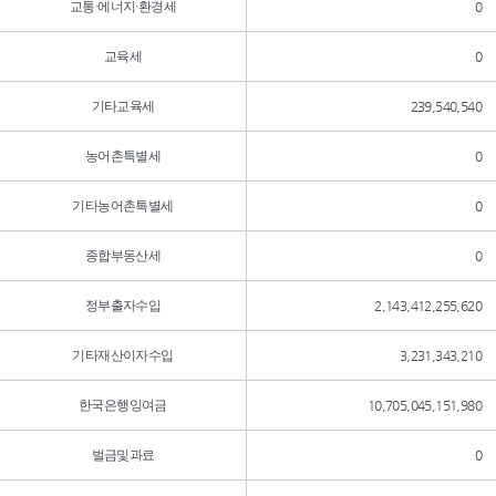
교통·에너지·환경세
0
교육세
0
기타교육세
239,540,540
농어촌특별세
0
기타농어촌특별세
0
종합부동산세
0
정부출자수입
2,143,412,255,620
기타재산이자수입
3,231,343,210
한국은행잉여금
10,705,045,151,980
벌금및과료
0