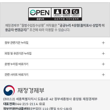
재정경제부 “월별수입징수상황” 저작물은
“공공누리 4유형(출처표시-상업적 이
용금지-변경금지)”
조건에 따라 이용할 수 있습니다.
정부 관련기관 누리집
외청 및 유관기관 누리집
운영 누리집 바로가기
관련 사이트 바로가기
(30112) 세종특별자치시 도움6로 42 정부세종청사 중앙동 재정경제부
대표전화
044-215-2114
유료
정부민원안내콜센터
국번없이
110
(평일 9시~18시)