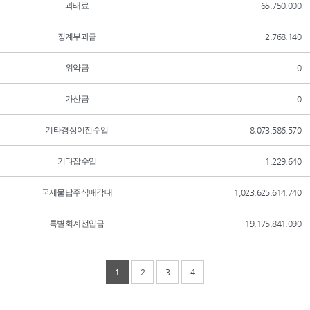
과태료
65,750,000
징계부과금
2,768,140
위약금
0
가산금
0
기타경상이전수입
8,073,586,570
기타잡수입
1,229,640
국세물납주식매각대
1,023,625,614,740
특별회계전입금
19,175,841,090
1
2
3
4