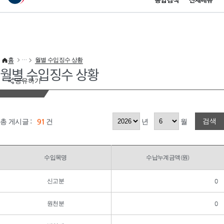
통합검색
전체메뉴
이 누리집은 대한민국 공식 전자정부 누리집입니다.
바로가기 메뉴
홈
월별 수입징수 상황
월별 수입징수 상황
공유하기
검색
총 게시글 :
91
건
년
월
수입목명
수납누계금액(원)
신고분
0
원천분
0