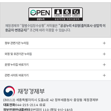
재정경제부 “월별수입징수상황” 저작물은
“공공누리 4유형(출처표시-상업적 이
용금지-변경금지)”
조건에 따라 이용할 수 있습니다.
정부 관련기관 누리집
외청 및 유관기관 누리집
운영 누리집 바로가기
관련 사이트 바로가기
(30112) 세종특별자치시 도움6로 42 정부세종청사 중앙동 재정경제부
대표전화
044-215-2114
유료
정부민원안내콜센터
국번없이
110
(평일 9시~18시)