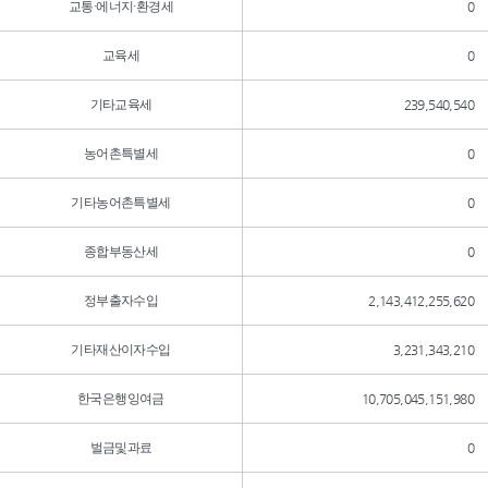
교통·에너지·환경세
0
교육세
0
기타교육세
239,540,540
농어촌특별세
0
기타농어촌특별세
0
종합부동산세
0
정부출자수입
2,143,412,255,620
기타재산이자수입
3,231,343,210
한국은행잉여금
10,705,045,151,980
벌금및과료
0