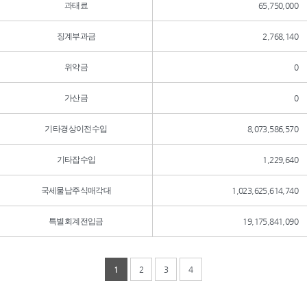
과태료
65,750,000
징계부과금
2,768,140
위약금
0
가산금
0
기타경상이전수입
8,073,586,570
기타잡수입
1,229,640
국세물납주식매각대
1,023,625,614,740
특별회계전입금
19,175,841,090
1
2
3
4