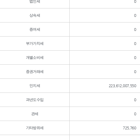
법인세
0
상속세
0
증여세
0
부가가치세
0
개별소비세
0
증권거래세
0
인지세
223,612,007,550
과년도수입
0
관세
0
기타방위세
725,760