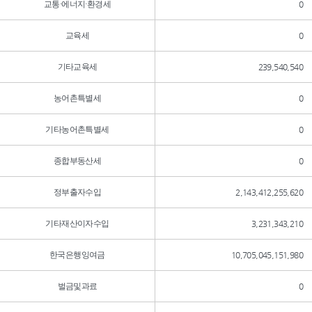
교통·에너지·환경세
0
교육세
0
기타교육세
239,540,540
농어촌특별세
0
기타농어촌특별세
0
종합부동산세
0
정부출자수입
2,143,412,255,620
기타재산이자수입
3,231,343,210
한국은행잉여금
10,705,045,151,980
벌금및과료
0