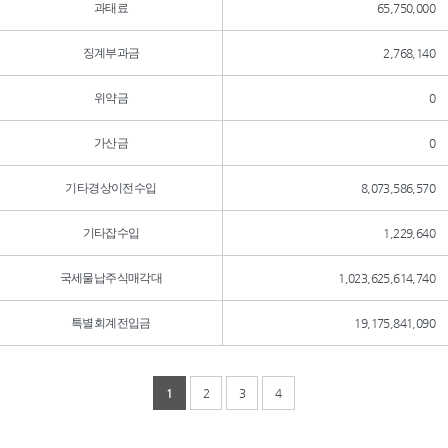
과태료
65,750,000
징계부과금
2,768,140
위약금
0
가산금
0
기타경상이전수입
8,073,586,570
기타잡수입
1,229,640
국세물납주식매각대
1,023,625,614,740
특별회계전입금
19,175,841,090
1
2
3
4