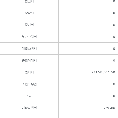
법인세
0
상속세
0
증여세
0
부가가치세
0
개별소비세
0
증권거래세
0
인지세
223,612,007,550
과년도수입
0
관세
0
기타방위세
725,760