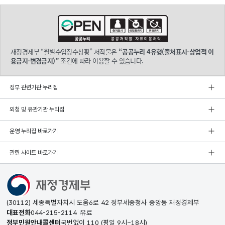
재정경제부 “월별수입징수상황” 저작물은
“공공누리 4유형(출처표시-상업적 이
용금지-변경금지)”
조건에 따라 이용할 수 있습니다.
정부 관련기관 누리집
외청 및 유관기관 누리집
운영 누리집 바로가기
관련 사이트 바로가기
(30112) 세종특별자치시 도움6로 42 정부세종청사 중앙동 재정경제부
대표전화
044-215-2114
유료
정부민원안내콜센터
국번없이
110
(평일 9시~18시)