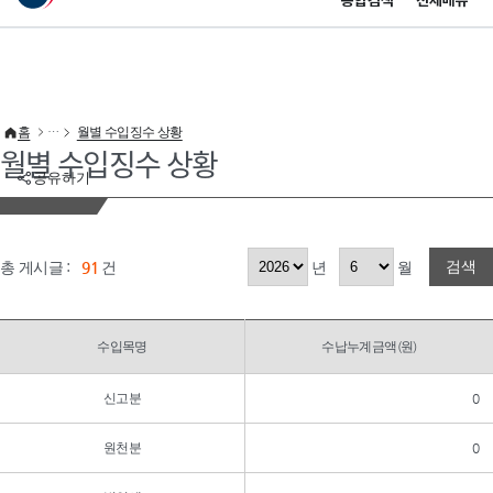
통합검색
전체메뉴
이 누리집은 대한민국 공식 전자정부 누리집입니다.
바로가기 메뉴
홈
월별 수입징수 상황
월별 수입징수 상황
공유하기
검색
총 게시글 :
91
건
년
월
수입목명
수납누계금액(원)
신고분
0
원천분
0