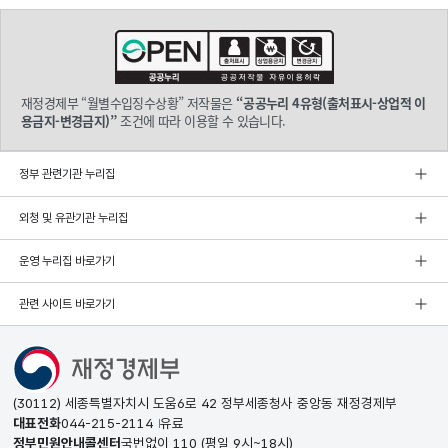
재정경제부 “월별수입징수상황” 저작물은
“공공누리 4유형(출처표시-상업적 이
용금지-변경금지)”
조건에 따라 이용할 수 있습니다.
정부 관련기관 누리집
외청 및 유관기관 누리집
운영 누리집 바로가기
관련 사이트 바로가기
(30112) 세종특별자치시 도움6로 42 정부세종청사 중앙동 재정경제부
대표전화
044-215-2114
유료
정부민원안내콜센터
국번없이
110
(평일 9시~18시)