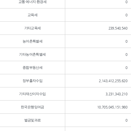
교통·에너지·환경세
0
교육세
0
기타교육세
239,540,540
농어촌특별세
0
기타농어촌특별세
0
종합부동산세
0
정부출자수입
2,143,412,255,620
기타재산이자수입
3,231,343,210
한국은행잉여금
10,705,045,151,980
벌금및과료
0