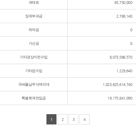
과태료
65,750,000
징계부과금
2,768,140
위약금
0
가산금
0
기타경상이전수입
8,073,586,570
기타잡수입
1,229,640
국세물납주식매각대
1,023,625,614,740
특별회계전입금
19,175,841,090
1
2
3
4