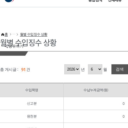
통합검색
전체메뉴
이 누리집은 대한민국 공식 전자정부 누리집입니다.
바로가기 메뉴
홈
월별 수입징수 상황
월별 수입징수 상황
공유하기
검색
총 게시글 :
91
건
년
월
수입목명
수납누계금액(원)
신고분
0
원천분
0