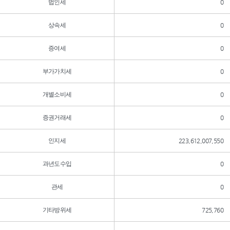
법인세
0
상속세
0
증여세
0
부가가치세
0
개별소비세
0
증권거래세
0
인지세
223,612,007,550
과년도수입
0
관세
0
기타방위세
725,760