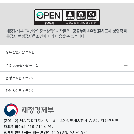
재정경제부 “월별수입징수상황” 저작물은
“공공누리 4유형(출처표시-상업적 이
용금지-변경금지)”
조건에 따라 이용할 수 있습니다.
정부 관련기관 누리집
외청 및 유관기관 누리집
운영 누리집 바로가기
관련 사이트 바로가기
(30112) 세종특별자치시 도움6로 42 정부세종청사 중앙동 재정경제부
대표전화
044-215-2114
유료
정부민원안내콜센터
국번없이
110
(평일 9시~18시)