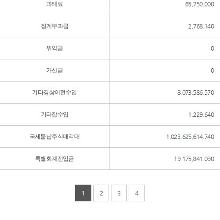
과태료
65,750,000
징계부과금
2,768,140
위약금
0
가산금
0
기타경상이전수입
8,073,586,570
기타잡수입
1,229,640
국세물납주식매각대
1,023,625,614,740
특별회계전입금
19,175,841,090
1
2
3
4