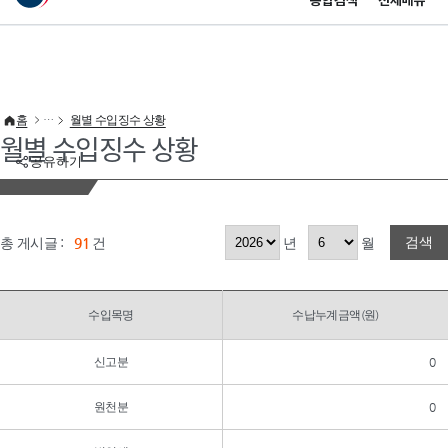
통합검색
전체메뉴
이 누리집은 대한민국 공식 전자정부 누리집입니다.
바로가기 메뉴
홈
월별 수입징수 상황
월별 수입징수 상황
공유하기
검색
총 게시글 :
91
건
년
월
수입목명
수납누계금액(원)
신고분
0
원천분
0