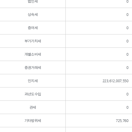
법인세
0
상속세
0
증여세
0
부가가치세
0
개별소비세
0
증권거래세
0
인지세
223,612,007,550
과년도수입
0
관세
0
기타방위세
725,760