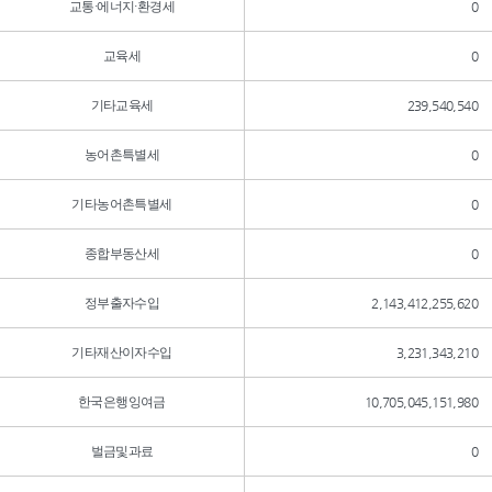
교통·에너지·환경세
0
교육세
0
기타교육세
239,540,540
농어촌특별세
0
기타농어촌특별세
0
종합부동산세
0
정부출자수입
2,143,412,255,620
기타재산이자수입
3,231,343,210
한국은행잉여금
10,705,045,151,980
벌금및과료
0