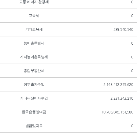
교통·에너지·환경세
0
교육세
0
기타교육세
239,540,540
농어촌특별세
0
기타농어촌특별세
0
종합부동산세
0
정부출자수입
2,143,412,255,620
기타재산이자수입
3,231,343,210
한국은행잉여금
10,705,045,151,980
벌금및과료
0