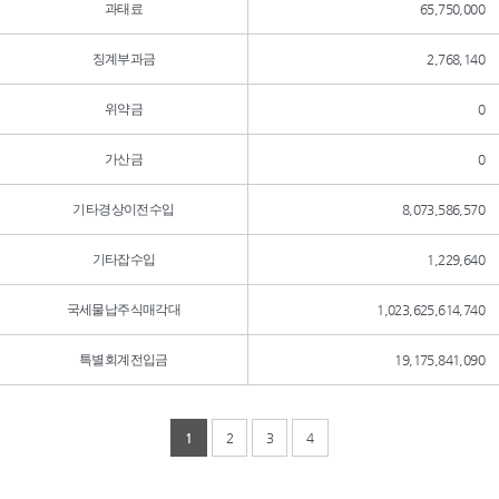
과태료
65,750,000
징계부과금
2,768,140
위약금
0
가산금
0
기타경상이전수입
8,073,586,570
기타잡수입
1,229,640
국세물납주식매각대
1,023,625,614,740
특별회계전입금
19,175,841,090
1
2
3
4