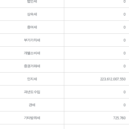
법인세
0
상속세
0
증여세
0
부가가치세
0
개별소비세
0
증권거래세
0
인지세
223,612,007,550
과년도수입
0
관세
0
기타방위세
725,760