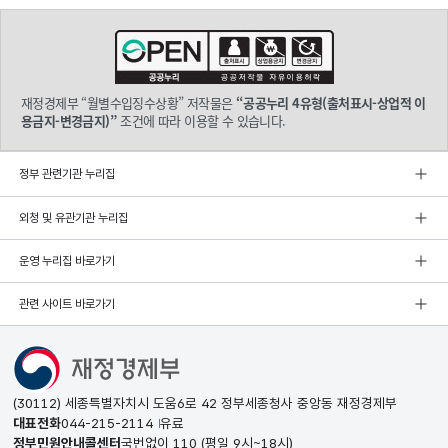
재정경제부 “월별수입징수상황” 저작물은
“공공누리 4유형(출처표시-상업적 이
용금지-변경금지)”
조건에 따라 이용할 수 있습니다.
정부 관련기관 누리집
외청 및 유관기관 누리집
운영 누리집 바로가기
관련 사이트 바로가기
(30112) 세종특별자치시 도움6로 42 정부세종청사 중앙동 재정경제부
대표전화
044-215-2114
유료
정부민원안내콜센터
국번없이
110
(평일 9시~18시)