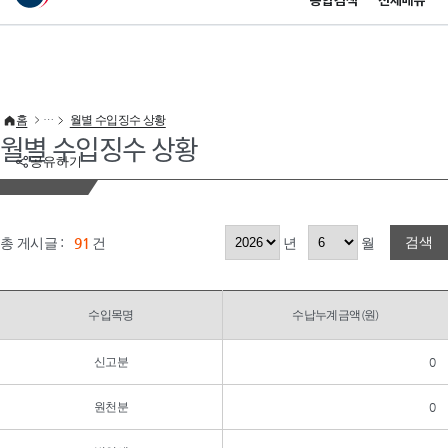
통합검색
전체메뉴
이 누리집은 대한민국 공식 전자정부 누리집입니다.
바로가기 메뉴
홈
월별 수입징수 상황
월별 수입징수 상황
공유하기
검색
총 게시글 :
91
건
년
월
수입목명
수납누계금액(원)
신고분
0
원천분
0