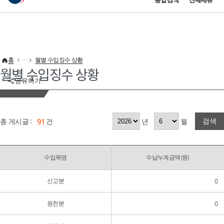
통합검색
전체메뉴
이 누리집은 대한민국 공식 전자정부 누리집입니다.
바로가기 메뉴
홈
월별 수입징수 상황
월별 수입징수 상황
공유하기
검색
총 게시글 :
91
건
년
월
수입목명
수납누계금액(원)
신고분
0
원천분
0