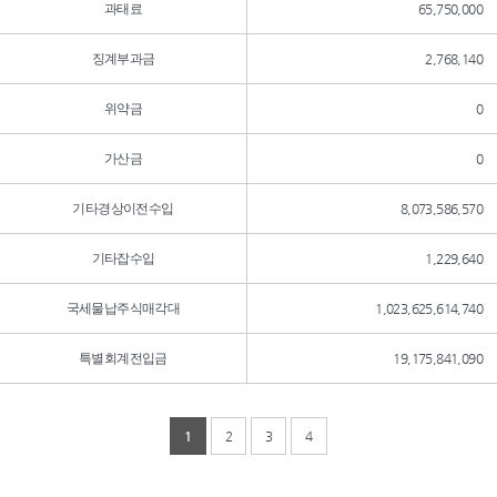
과태료
65,750,000
징계부과금
2,768,140
위약금
0
가산금
0
기타경상이전수입
8,073,586,570
기타잡수입
1,229,640
국세물납주식매각대
1,023,625,614,740
특별회계전입금
19,175,841,090
1
2
3
4