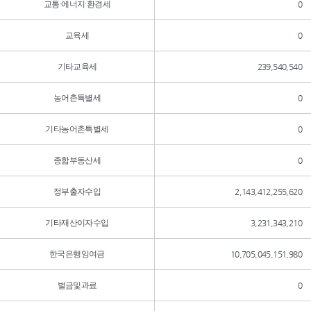
교통·에너지·환경세
0
교육세
0
기타교육세
239,540,540
농어촌특별세
0
기타농어촌특별세
0
종합부동산세
0
정부출자수입
2,143,412,255,620
기타재산이자수입
3,231,343,210
한국은행잉여금
10,705,045,151,980
벌금및과료
0