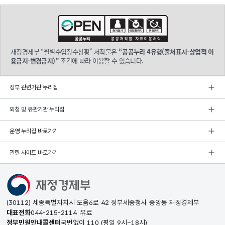
재정경제부 “월별수입징수상황” 저작물은
“공공누리 4유형(출처표시-상업적 이
용금지-변경금지)”
조건에 따라 이용할 수 있습니다.
정부 관련기관 누리집
외청 및 유관기관 누리집
운영 누리집 바로가기
관련 사이트 바로가기
(30112) 세종특별자치시 도움6로 42 정부세종청사 중앙동 재정경제부
대표전화
044-215-2114
유료
정부민원안내콜센터
국번없이
110
(평일 9시~18시)