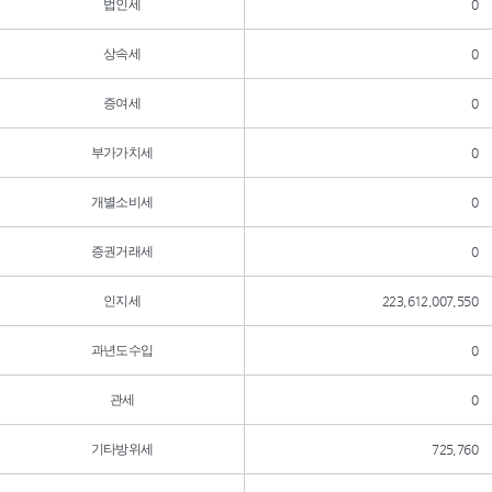
법인세
0
상속세
0
증여세
0
부가가치세
0
개별소비세
0
증권거래세
0
인지세
223,612,007,550
과년도수입
0
관세
0
기타방위세
725,760