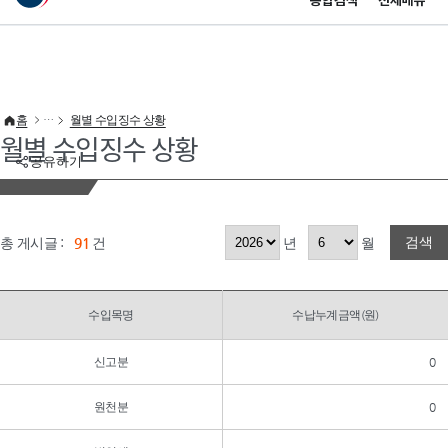
통합검색
전체메뉴
이 누리집은 대한민국 공식 전자정부 누리집입니다.
바로가기 메뉴
홈
월별 수입징수 상황
월별 수입징수 상황
공유하기
검색
총 게시글 :
91
건
년
월
수입목명
수납누계금액(원)
신고분
0
원천분
0