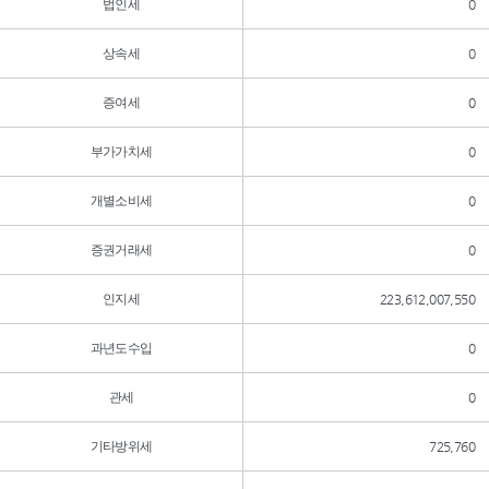
법인세
0
상속세
0
증여세
0
부가가치세
0
개별소비세
0
증권거래세
0
인지세
223,612,007,550
과년도수입
0
관세
0
기타방위세
725,760