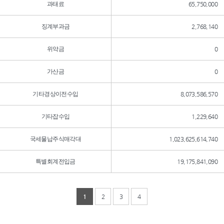
과태료
65,750,000
징계부과금
2,768,140
위약금
0
가산금
0
기타경상이전수입
8,073,586,570
기타잡수입
1,229,640
국세물납주식매각대
1,023,625,614,740
특별회계전입금
19,175,841,090
1
2
3
4