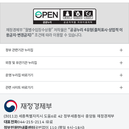
재정경제부 “월별수입징수상황” 저작물은
“공공누리 4유형(출처표시-상업적 이
용금지-변경금지)”
조건에 따라 이용할 수 있습니다.
정부 관련기관 누리집
외청 및 유관기관 누리집
운영 누리집 바로가기
관련 사이트 바로가기
(30112) 세종특별자치시 도움6로 42 정부세종청사 중앙동 재정경제부
대표전화
044-215-2114
유료
정부민원안내콜센터
국번없이
110
(평일 9시~18시)