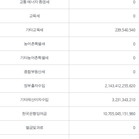
교통·에너지·환경세
0
교육세
0
기타교육세
239,540,540
농어촌특별세
0
기타농어촌특별세
0
종합부동산세
0
정부출자수입
2,143,412,255,620
기타재산이자수입
3,231,343,210
한국은행잉여금
10,705,045,151,980
벌금및과료
0