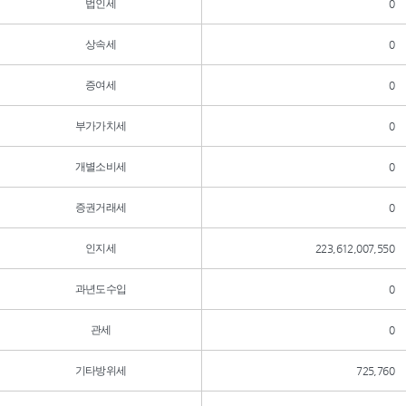
법인세
0
상속세
0
증여세
0
부가가치세
0
개별소비세
0
증권거래세
0
인지세
223,612,007,550
과년도수입
0
관세
0
기타방위세
725,760