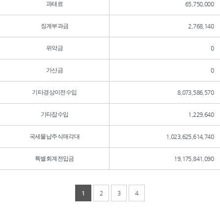
과태료
65,750,000
징계부과금
2,768,140
위약금
0
가산금
0
기타경상이전수입
8,073,586,570
기타잡수입
1,229,640
국세물납주식매각대
1,023,625,614,740
특별회계전입금
19,175,841,090
1
2
3
4