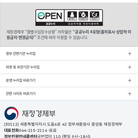
재정경제부 “월별수입징수상황” 저작물은
“공공누리 4유형(출처표시-상업적 이
용금지-변경금지)”
조건에 따라 이용할 수 있습니다.
정부 관련기관 누리집
외청 및 유관기관 누리집
운영 누리집 바로가기
관련 사이트 바로가기
(30112) 세종특별자치시 도움6로 42 정부세종청사 중앙동 재정경제부
대표전화
044-215-2114
유료
정부민원안내콜센터
국번없이
110
(평일 9시~18시)