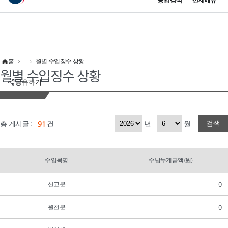
통합검색
전체메뉴
이 누리집은 대한민국 공식 전자정부 누리집입니다.
바로가기 메뉴
홈
월별 수입징수 상황
월별 수입징수 상황
공유하기
검색
총 게시글 :
91
건
년
월
수입목명
수납누계금액(원)
신고분
0
원천분
0