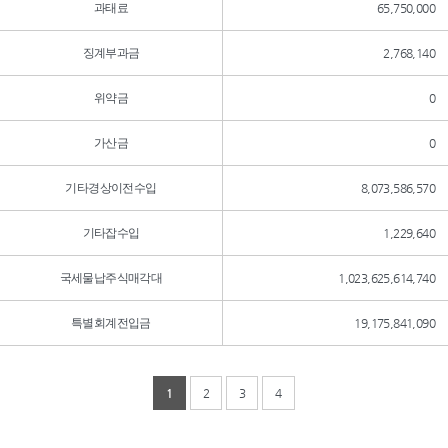
과태료
65,750,000
징계부과금
2,768,140
위약금
0
가산금
0
기타경상이전수입
8,073,586,570
기타잡수입
1,229,640
국세물납주식매각대
1,023,625,614,740
특별회계전입금
19,175,841,090
1
2
3
4