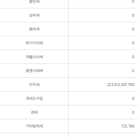
법인세
0
상속세
0
증여세
0
부가가치세
0
개별소비세
0
증권거래세
0
인지세
223,612,007,550
과년도수입
0
관세
0
기타방위세
725,760