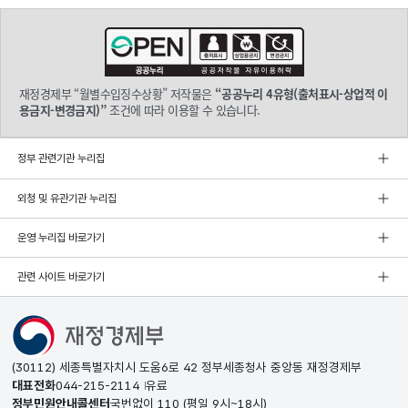
재정경제부 “월별수입징수상황” 저작물은
“공공누리 4유형(출처표시-상업적 이
용금지-변경금지)”
조건에 따라 이용할 수 있습니다.
정부 관련기관 누리집
외청 및 유관기관 누리집
운영 누리집 바로가기
관련 사이트 바로가기
(30112) 세종특별자치시 도움6로 42 정부세종청사 중앙동 재정경제부
대표전화
044-215-2114
유료
정부민원안내콜센터
국번없이
110
(평일 9시~18시)