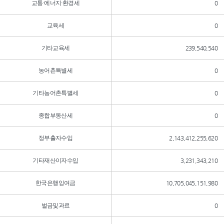
교통·에너지·환경세
0
교육세
0
기타교육세
239,540,540
농어촌특별세
0
기타농어촌특별세
0
종합부동산세
0
정부출자수입
2,143,412,255,620
기타재산이자수입
3,231,343,210
한국은행잉여금
10,705,045,151,980
벌금및과료
0