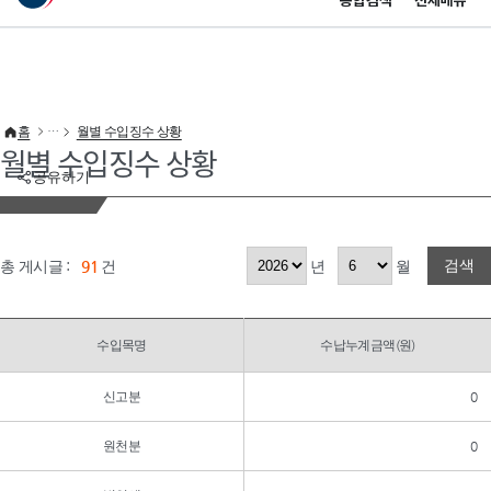
통합검색
전체메뉴
이 누리집은 대한민국 공식 전자정부 누리집입니다.
바로가기 메뉴
홈
월별 수입징수 상황
월별 수입징수 상황
공유하기
검색
총 게시글 :
91
건
년
월
수입목명
수납누계금액(원)
신고분
0
원천분
0