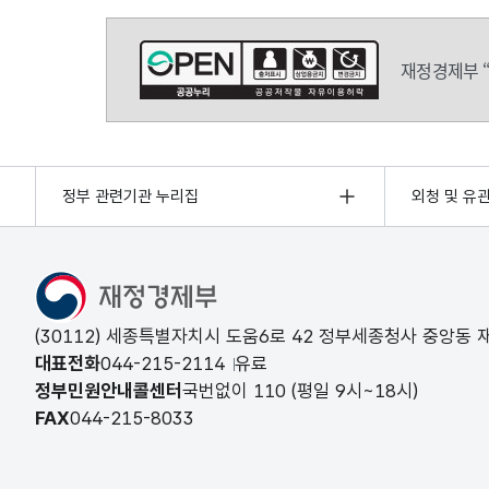
재정경제부 
정부 관련기관 누리집
외청 및 유
(30112) 세종특별자치시 도움6로 42 정부세종청사 중앙동
대표전화
044-215-2114
유료
정부민원안내콜센터
국번없이
110
(평일 9시~18시)
FAX
044-215-8033