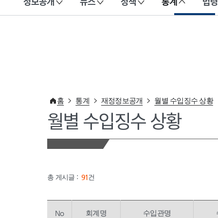
정보공개
뉴스
정책
통계
법령
이 누리집은 대한민국 공식 전자정부 누리집입니다.
홈
통계
재정정보공개
월별 수입징수 상황
월별 수입징수 상황
총 게시글 :
91
건
No
회계명
수입관명