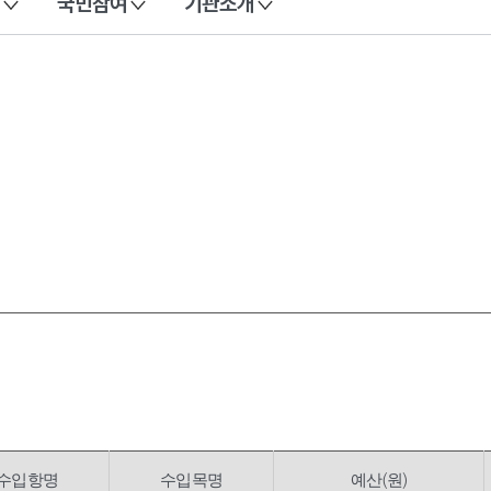
국민참여
기관소개
수입항명
수입목명
예산(원)