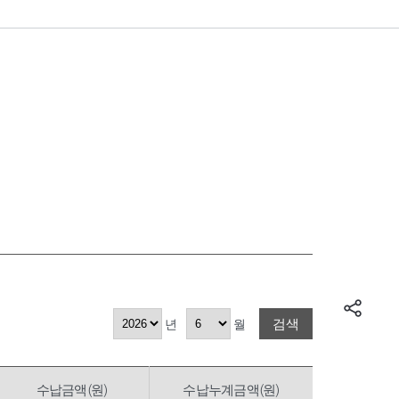
검색
년
월
수납금액(원)
수납누계금액(원)