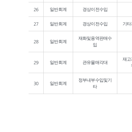
26
일반회계
경상이전수입
27
일반회계
경상이전수입
기타
재화및용역판매수
28
일반회계
입
재고
29
일반회계
관유물매각대
정부내부수입및기
30
일반회계
타