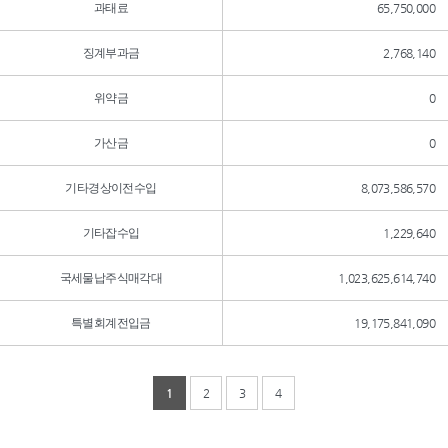
과태료
65,750,000
징계부과금
2,768,140
위약금
0
가산금
0
기타경상이전수입
8,073,586,570
기타잡수입
1,229,640
국세물납주식매각대
1,023,625,614,740
특별회계전입금
19,175,841,090
1
2
3
4