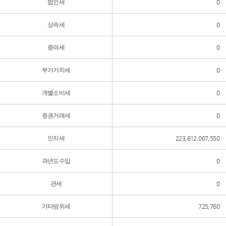
법인세
0
상속세
0
증여세
0
부가가치세
0
개별소비세
0
증권거래세
0
인지세
223,612,007,550
과년도수입
0
관세
0
기타방위세
725,760