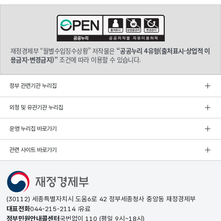
재정경제부 “월별수입징수상황” 저작물은
“공공누리 4유형(출처표시-상업적 이
용금지-변경금지)”
조건에 따라 이용할 수 있습니다.
정부 관련기관 누리집
외청 및 유관기관 누리집
운영 누리집 바로가기
관련 사이트 바로가기
(30112) 세종특별자치시 도움6로 42 정부세종청사 중앙동 재정경제부
대표전화
044-215-2114
유료
정부민원안내콜센터
국번없이
110
(평일 9시~18시)