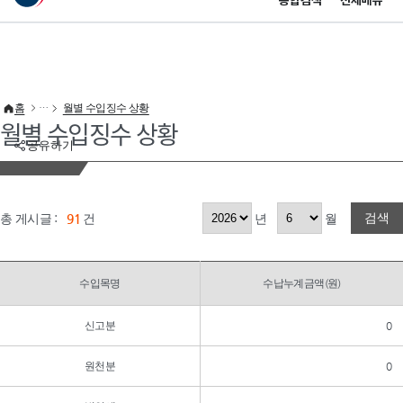
통합검색
전체메뉴
이 누리집은 대한민국 공식 전자정부 누리집입니다.
바로가기 메뉴
홈
월별 수입징수 상황
월별 수입징수 상황
공유하기
검색
총 게시글 :
91
건
년
월
수입목명
수납누계금액(원)
신고분
0
원천분
0