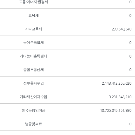
교통·에너지·환경세
0
교육세
0
기타교육세
239,540,540
농어촌특별세
0
기타농어촌특별세
0
종합부동산세
0
정부출자수입
2,143,412,255,620
기타재산이자수입
3,231,343,210
한국은행잉여금
10,705,045,151,980
벌금및과료
0