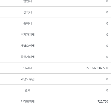
법인세
0
상속세
0
증여세
0
부가가치세
0
개별소비세
0
증권거래세
0
인지세
223,612,007,550
과년도수입
0
관세
0
기타방위세
725,760