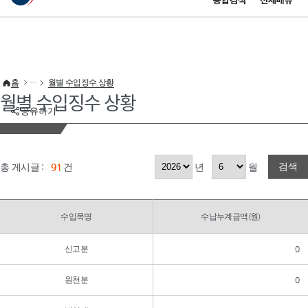
통합검색
전체메뉴
이 누리집은 대한민국 공식 전자정부 누리집입니다.
바로가기 메뉴
홈
월별 수입징수 상황
월별 수입징수 상황
공유하기
검색
총 게시글 :
91
건
년
월
수입목명
수납누계금액(원)
신고분
0
원천분
0