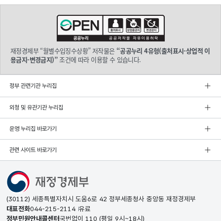
재정경제부 “월별수입징수상황” 저작물은
“공공누리 4유형(출처표시-상업적 이
용금지-변경금지)”
조건에 따라 이용할 수 있습니다.
정부 관련기관 누리집
외청 및 유관기관 누리집
운영 누리집 바로가기
관련 사이트 바로가기
(30112) 세종특별자치시 도움6로 42 정부세종청사 중앙동 재정경제부
대표전화
044-215-2114
유료
정부민원안내콜센터
국번없이
110
(평일 9시~18시)