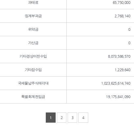
과태료
65,750,000
징계부과금
2,768,140
위약금
0
가산금
0
기타경상이전수입
8,073,586,570
기타잡수입
1,229,640
국세물납주식매각대
1,023,625,614,740
특별회계전입금
19,175,841,090
1
2
3
4