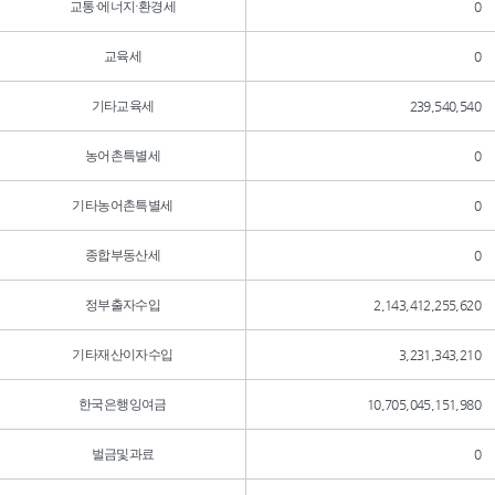
교통·에너지·환경세
0
교육세
0
기타교육세
239,540,540
농어촌특별세
0
기타농어촌특별세
0
종합부동산세
0
정부출자수입
2,143,412,255,620
기타재산이자수입
3,231,343,210
한국은행잉여금
10,705,045,151,980
벌금및과료
0