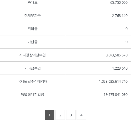
과태료
65,750,000
징계부과금
2,768,140
위약금
0
가산금
0
기타경상이전수입
8,073,586,570
기타잡수입
1,229,640
국세물납주식매각대
1,023,625,614,740
특별회계전입금
19,175,841,090
1
2
3
4