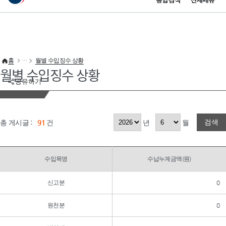
통합검색
전체메뉴
이 누리집은 대한민국 공식 전자정부 누리집입니다.
바로가기 메뉴
홈
월별 수입징수 상황
월별 수입징수 상황
공유하기
검색
총 게시글 :
91
건
년
월
수입목명
수납누계금액(원)
신고분
0
원천분
0