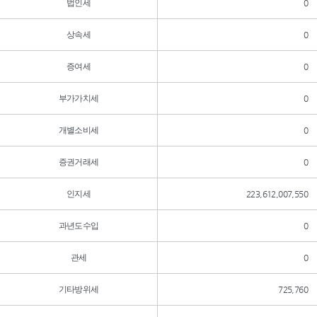
법인세
0
상속세
0
증여세
0
부가가치세
0
개별소비세
0
증권거래세
0
인지세
223,612,007,550
과년도수입
0
관세
0
기타방위세
725,760