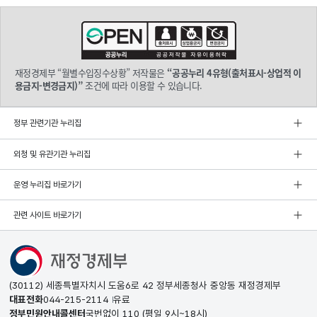
재정경제부 “월별수입징수상황” 저작물은
“공공누리 4유형(출처표시-상업적 이
용금지-변경금지)”
조건에 따라 이용할 수 있습니다.
정부 관련기관 누리집
외청 및 유관기관 누리집
운영 누리집 바로가기
관련 사이트 바로가기
(30112) 세종특별자치시 도움6로 42 정부세종청사 중앙동 재정경제부
대표전화
044-215-2114
유료
정부민원안내콜센터
국번없이
110
(평일 9시~18시)