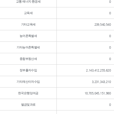
교통·에너지·환경세
0
교육세
0
기타교육세
239,540,540
농어촌특별세
0
기타농어촌특별세
0
종합부동산세
0
정부출자수입
2,143,412,255,620
기타재산이자수입
3,231,343,210
한국은행잉여금
10,705,045,151,980
벌금및과료
0