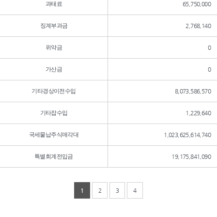
과태료
65,750,000
징계부과금
2,768,140
위약금
0
가산금
0
기타경상이전수입
8,073,586,570
기타잡수입
1,229,640
국세물납주식매각대
1,023,625,614,740
특별회계전입금
19,175,841,090
1
2
3
4