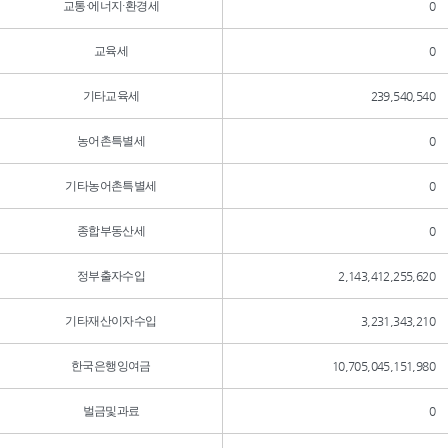
교통·에너지·환경세
0
교육세
0
기타교육세
239,540,540
농어촌특별세
0
기타농어촌특별세
0
종합부동산세
0
정부출자수입
2,143,412,255,620
기타재산이자수입
3,231,343,210
한국은행잉여금
10,705,045,151,980
벌금및과료
0