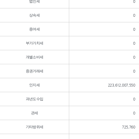
법인세
0
상속세
0
증여세
0
부가가치세
0
개별소비세
0
증권거래세
0
인지세
223,612,007,550
과년도수입
0
관세
0
기타방위세
725,760