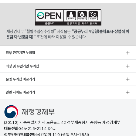
재정경제부 “월별수입징수상황” 저작물은
“공공누리 4유형(출처표시-상업적 이
용금지-변경금지)”
조건에 따라 이용할 수 있습니다.
정부 관련기관 누리집
외청 및 유관기관 누리집
운영 누리집 바로가기
관련 사이트 바로가기
(30112) 세종특별자치시 도움6로 42 정부세종청사 중앙동 재정경제부
대표전화
044-215-2114
유료
정부민원안내콜센터
국번없이
110
(평일 9시~18시)