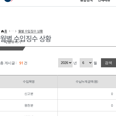
통합검색
전체메뉴
이 누리집은 대한민국 공식 전자정부 누리집입니다.
바로가기 메뉴
홈
월별 수입징수 상황
월별 수입징수 상황
공유하기
검색
총 게시글 :
91
건
년
월
수입목명
수납누계금액(원)
신고분
0
원천분
0