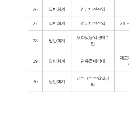
26
일반회계
경상이전수입
27
일반회계
경상이전수입
기타
재화및용역판매수
28
일반회계
입
재고
29
일반회계
관유물매각대
정부내부수입및기
30
일반회계
타