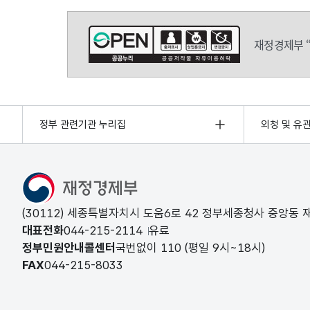
재정경제부 
정부 관련기관 누리집
외청 및 유
(30112) 세종특별자치시 도움6로 42 정부세종청사 중앙동
대표전화
044-215-2114
유료
정부민원안내콜센터
국번없이
110
(평일 9시~18시)
FAX
044-215-8033