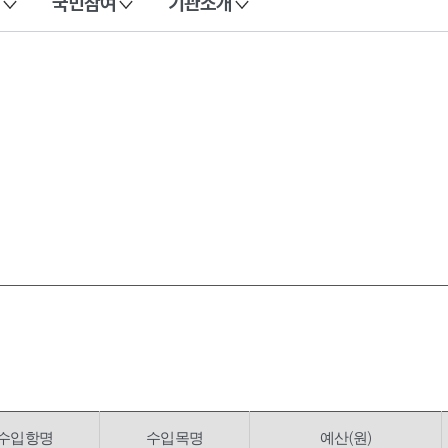
국민참여
기관소개
수입항명
수입목명
예산(원)