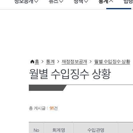
정보공개
뉴스
정책
통계
법령
이 누리집은 대한민국 공식 전자정부 누리집입니다.
홈
통계
재정정보공개
월별 수입징수 상황
월별 수입징수 상황
총 게시글 :
91
건
No
회계명
수입관명