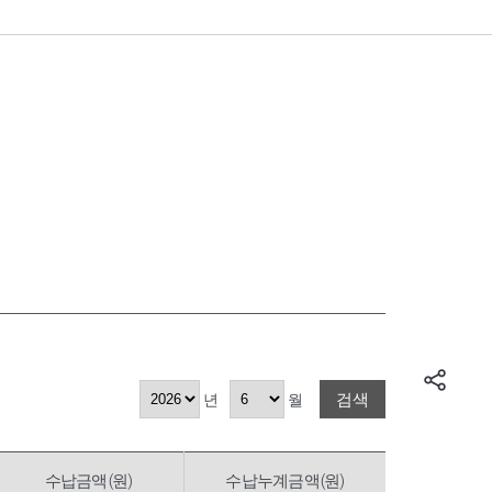
검색
년
월
수납금액(원)
수납누계금액(원)