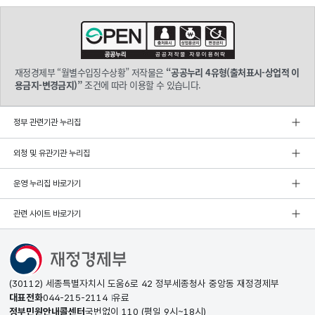
재정경제부 “월별수입징수상황” 저작물은
“공공누리 4유형(출처표시-상업적 이
용금지-변경금지)”
조건에 따라 이용할 수 있습니다.
정부 관련기관 누리집
외청 및 유관기관 누리집
운영 누리집 바로가기
관련 사이트 바로가기
(30112) 세종특별자치시 도움6로 42 정부세종청사 중앙동 재정경제부
대표전화
044-215-2114
유료
정부민원안내콜센터
국번없이
110
(평일 9시~18시)