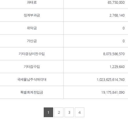
과태료
65,750,000
징계부과금
2,768,140
위약금
0
가산금
0
기타경상이전수입
8,073,586,570
기타잡수입
1,229,640
국세물납주식매각대
1,023,625,614,740
특별회계전입금
19,175,841,090
1
2
3
4