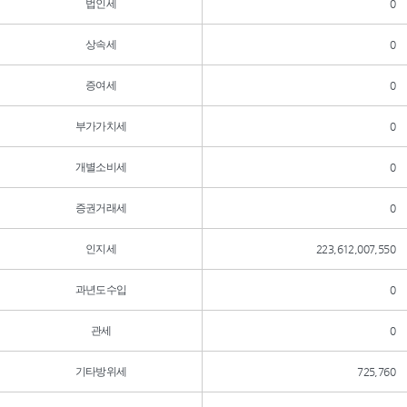
법인세
0
상속세
0
증여세
0
부가가치세
0
개별소비세
0
증권거래세
0
인지세
223,612,007,550
과년도수입
0
관세
0
기타방위세
725,760