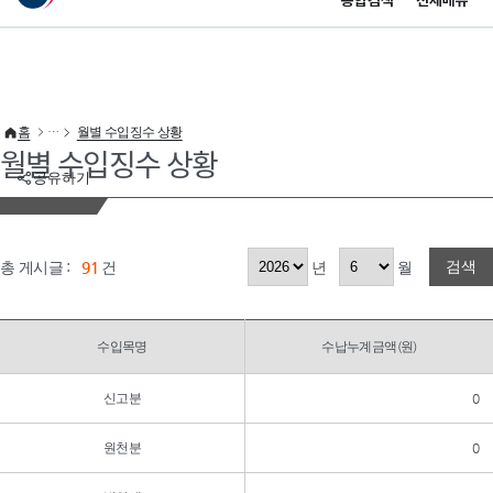
통합검색
전체메뉴
이 누리집은 대한민국 공식 전자정부 누리집입니다.
바로가기 메뉴
홈
월별 수입징수 상황
월별 수입징수 상황
공유하기
검색
총 게시글 :
91
건
년
월
수입목명
수납누계금액(원)
신고분
0
원천분
0