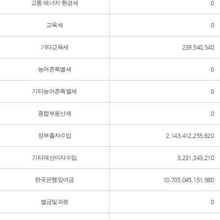
교통·에너지·환경세
0
교육세
0
기타교육세
239,540,540
농어촌특별세
0
기타농어촌특별세
0
종합부동산세
0
정부출자수입
2,143,412,255,620
기타재산이자수입
3,231,343,210
한국은행잉여금
10,705,045,151,980
벌금및과료
0